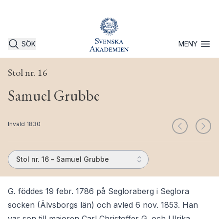
SÖK
MENY
Öppna 
Stol nr. 16
Samuel Grubbe
Invald 1830
Stol nr. 16 – Samuel Grubbe
G. föddes 19 febr. 1786 på Segloraberg i Seglora
socken (Älvsborgs län) och avled 6 nov. 1853. Han
var son till majoren Carl Christoffer G. och Ulrika