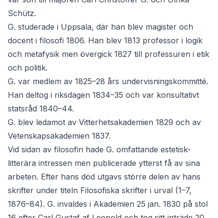
Schütz.
G. studerade i Uppsala, där han blev magister och
docent i filosofi 1806. Han blev 1813 professor i logik
och metafysik men övergick 1827 till professuren i etik
och politik.
G. var medlem av 1825–28 års undervisningskommitté.
Han deltog i riksdagen 1834–35 och var konsultativt
statsråd 1840–44.
G. blev ledamot av Vitterhetsakademien 1829 och av
Vetenskapsakademien 1837.
Vid sidan av filosofin hade G. omfattande estetisk-
litterära intressen men publicerade ytterst få av sina
arbeten. Efter hans död utgavs större delen av hans
skrifter under titeln Filosofiska skrifter i urval (1–7,
1876–84). G. invaldes i Akademien 25 jan. 1830 på stol
16 efter Carl Gustaf af Leopold och tog sitt inträde 20