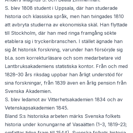
S. blev 1808 student i Uppsala, där han studerade
historia och klassiska språk, men han tvingades 1810
att avbryta studierna av ekonomiska skäl. Han flyttade
till Stockholm, där han med ringa framgång sökte
etablera sig i tryckeribranschen. I stället ägnade han
sig åt historisk forskning, varunder han försörjde sig
bl.a. som korrekturläsare och som medarbetare vid
Lantbruksakademiens statistiska kontor. Från och med
1828–30 års riksdag uppbar han årligt understöd för
sina forskningar, från 1839 även en årlig pension från
Svenska Akademien.
S. blev ledamot av Vitterhetsakademien 1834 och av
Vetenskapsakademien 1845.
Bland S:s historiska arbeten märks Svenska folkets
historia under konungarne af Vasaätten (1–3, 1819–23;
omfattar tiden fram till 1544), Svenska folkets historia