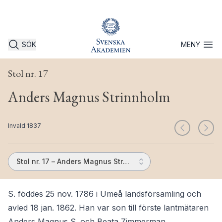
SÖK
MENY
Öppna 
Stol nr. 17
Anders Magnus Strinnholm
Invald 1837
Stol nr. 17 – Anders Magnus Strinnholm
S. föddes 25 nov. 1786 i Umeå landsförsamling och
avled 18 jan. 1862. Han var son till förste lantmätaren
Anders Magnus S. och Beata Zimmerman.