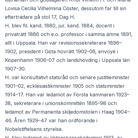
Lovisa Cecilia Vilhelmina Cöster, dessutom far till sin
efterträdare på stol 17, Dag H.
H. blev fil. kand. 1880, jur. kand. 1884, docent i
privaträtt 1886 och e.o. professor i samma ämne 1891,
allt i Uppsala. Han var revisionssekreterare 1896–
1902, president i Göta hovrätt 1902–06, envoyé i
Köpenhamn 1906–07 och landshövding i Uppsala län
1907–30.
H. var konsultativt statsråd och senare justitieminister
1901–02, ecklesiastikminister 1905 och statsminister
1914–17. Han var ledamot av Första kammaren 1923–
38, sekreterare i unionskommittén 1895–98 och
ledamot av Permanenta skiljedomstolen i Haag 1904–
46. Åren 1929–47 var han ordförande i
Nobelstiftelsens styrelse.
H. blev ledamot av Vetenskapsakademien 1913, av