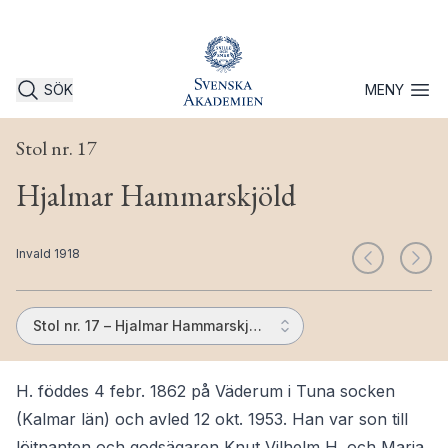
SÖK
MENY
Öppna 
Stol nr. 17
Hjalmar Hammarskjöld
Invald 1918
Stol nr. 17 – Hjalmar Hammarskjöld
H. föddes 4 febr. 1862 på Väderum i Tuna socken
(Kalmar län) och avled 12 okt. 1953. Han var son till
löjtnanten och godsägaren Knut Vilhelm H. och Maria