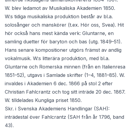
W. blev ledamot av Musikaliska Akademien 1850.
W:s tidiga musikaliska produktion består av bl.a.
solosånger och manskörer (t.ex. Hör oss, Svea). Hit
hör också hans mest kända verk: Gluntarne, en
samling duetter för baryton och bas (utg. 1849–51).
Hans senare kompositioner utgörs främst av andlig
vokalmusik. W:s litterära produktion, med bl.a.
Gluntarne och Romerska minnen (från en Italienresa
1851–52), utgavs i Samlade skrifter (1–4, 1881–85). W.
invaldes i Akademien 6 dec. 1866 på stol 2 efter
Christian Fahlcrantz och tog sitt inträde 20 dec. 1867.
W. tilldelades Kungliga priset 1850.
Skr. i Svenska Akademiens Handlingar (SAH):
inträdestal över Fahlcrantz (SAH från år 1796, band
43).