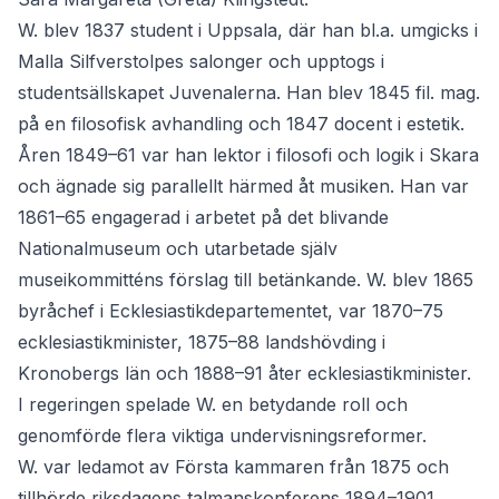
W. blev 1837 student i Uppsala, där han bl.a. umgicks i
Malla Silfverstolpes salonger och upptogs i
studentsällskapet Juvenalerna. Han blev 1845 fil. mag.
på en filosofisk avhandling och 1847 docent i estetik.
Åren 1849–61 var han lektor i filosofi och logik i Skara
och ägnade sig parallellt härmed åt musiken. Han var
1861–65 engagerad i arbetet på det blivande
Nationalmuseum och utarbetade själv
museikommitténs förslag till betänkande. W. blev 1865
byråchef i Ecklesiastikdepartementet, var 1870–75
ecklesiastikminister, 1875–88 landshövding i
Kronobergs län och 1888–91 åter ecklesiastikminister.
I regeringen spelade W. en betydande roll och
genomförde flera viktiga undervisningsreformer.
W. var ledamot av Första kammaren från 1875 och
tillhörde riksdagens talmanskonferens 1894–1901.