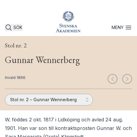
SÖK
MENY
Öppna 
Stol nr. 2
Gunnar Wennerberg
Invald 1866
Stol nr. 2 – Gunnar Wennerberg
W. föddes 2 okt. 1817 i Lidköping och avled 24 aug.
1901. Han var son till kontraktsprosten Gunnar W. och
Sara Margareta (Greta) Klingstedt.