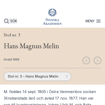
SÖK
MENY
Öppna 
Stol nr. 3
Hans Magnus Melin
Invald 1866
Stol nr. 3 – Hans Magnus Melin
M. föddes 14 sept. 1805 i Östra Vemmerlövs socken
(Kristianstads län) och avled 17 nov. 1877. Han var
son till kvartermästaren Johan Ulrik M. och Brita