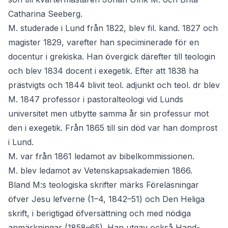
Catharina Seeberg.
M. studerade i Lund från 1822, blev fil. kand. 1827 och
magister 1829, varefter han speciminerade för en
docentur i grekiska. Han övergick därefter till teologin
och blev 1834 docent i exegetik. Efter att 1838 ha
prästvigts och 1844 blivit teol. adjunkt och teol. dr blev
M. 1847 professor i pastoralteologi vid Lunds
universitet men utbytte samma år sin professur mot
den i exegetik. Från 1865 till sin död var han domprost
i Lund.
M. var från 1861 ledamot av bibelkommissionen.
M. blev ledamot av Vetenskapsakademien 1866.
Bland M:s teologiska skrifter märks Föreläsningar
öfver Jesu lefverne (1–4, 1842–51) och Den Heliga
skrift, i berigtigad öfversättning och med nödiga
anmärkningar (1858–65). Han utgav också Hand-