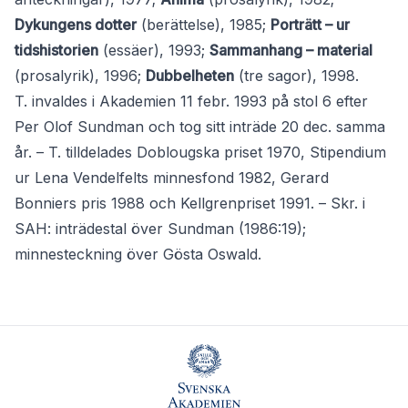
Dykungens dotter
(berättelse), 1985;
Porträtt – ur
tidshistorien
(essäer), 1993;
Sammanhang – material
(prosalyrik), 1996;
Dubbelheten
(tre sagor), 1998.
T. invaldes i Akademien 11 febr. 1993 på stol 6 efter
Per Olof Sundman och tog sitt inträde 20 dec. samma
år. – T. tilldelades Doblougska priset 1970, Stipendium
ur Lena Vendelfelts minnesfond 1982, Gerard
Bonniers pris 1988 och Kellgrenpriset 1991. – Skr. i
SAH: inträdestal över Sundman (1986:19);
minnesteckning över Gösta Oswald.