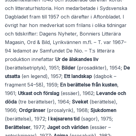
och litteraturhistoria. Hon medarbetade i Sydsvenska
Dagbladet fram till 1957 och därefter i Aftonbladet. I
övrigt har hon medverkat som frilans i olika tidningar
och tidskrifter: Dagens Nyheter, Bonniers Litterära
Magasin, Ord & Bild, Lyrikvännen m.fl. – T. var 1967–
94 ledamot av Samfundet De Nio. – T:s litterära
produktion innefattar
Ur de älskandes liv
(berättelsetriptyk), 1951;
Bilder
(prosadikter), 1954;
De
utsatta
(en legend), 1957;
Ett landskap
(dagbok –
fragment 54–58), 1959;
En berättelse från kusten
,
1961;
Utkast och förslag
(essäer), 1962;
Levande och
döda
(tre berättelser), 1964;
Sveket
(berättelse),
1966;
Ordgränser
(prosalyrik), 1968;
Sjukdomen
(berättelse), 1972;
I kejsarens tid
(sagor), 1975;
Berättelser
, 1977;
Jaget och världen
(essäer –
anteckningar), 1977;
Anima
(prosalyrik), 1982;