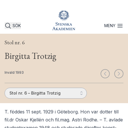
SÖK
MENY
Öppna 
Stol nr. 6
Birgitta Trotzig
Invald 1993
Stol nr. 6 – Birgitta Trotzig
T. föddes 11 sept. 1929 i Göteborg. Hon var dotter till
fil.dr Oskar Kjellén och fil.mag. Astri Rodhe. – T. avlade
studentexamen 1948 och studerade därefter konst-