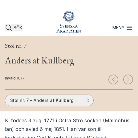
SÖK
MENY
Öppna 
Stol nr. 7
Anders af Kullberg
Invald 1817
Stol nr. 7 – Anders af Kullberg
K. föddes 3 aug. 1771 i Östra Strö socken (Malmöhus
län) och avled 6 maj 1851. Han var son till
kyrkoherden Carl K. och Johanna Wallstedt.