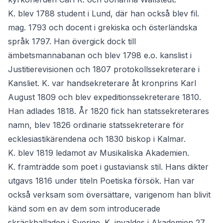
K. blev 1788 student i Lund, där han också blev fil.
mag. 1793 och docent i grekiska och österländska
språk 1797. Han övergick dock till
ämbetsmannabanan och blev 1798 e.o. kanslist i
Justitierevisionen och 1807 protokollssekreterare i
Kansliet. K. var handsekreterare åt kronprins Karl
August 1809 och blev expeditionssekreterare 1810.
Han adlades 1818. År 1820 fick han statssekreterares
namn, blev 1826 ordinarie statssekreterare för
ecklesiastikärendena och 1830 biskop i Kalmar.
K. blev 1819 ledamot av Musikaliska Akademien.
K. framträdde som poet i gustaviansk stil. Hans dikter
utgavs 1816 under titeln Poetiska försök. Han var
också verksam som översättare, varigenom han blivit
känd som en av dem som introducerade
skräckballaden i Sverige. K. invaldes i Akademien 27