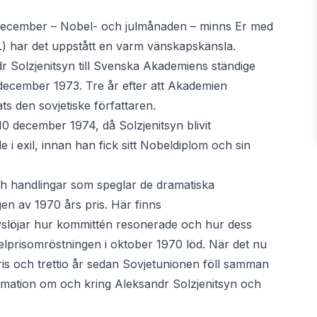
r i december – Nobel- och julmånaden – minns Er med
 (...) har det uppstått en varm vänskapskänsla.
dr Solzjenitsyn till Svenska Akademiens ständige
 december 1973. Tre år efter att Akademien
elats den sovjetiske författaren.
10 december 1974, då Solzjenitsyn blivit
 i exil, innan han fick sitt Nobeldiplom och sin
h handlingar som speglar de dramatiska
en av 1970 års pris. Här finns
slöjar hur kommittén resonerade och hur dess
lprisomröstningen i oktober 1970 löd. När det nu
ris och trettio år sedan Sovjetunionen föll samman
ormation om och kring Aleksandr Solzjenitsyn och