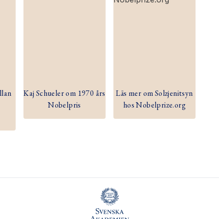
llan
Kaj Schueler om 1970 års
Läs mer om Solzjenitsyn
h
Nobelpris
hos Nobelprize.org