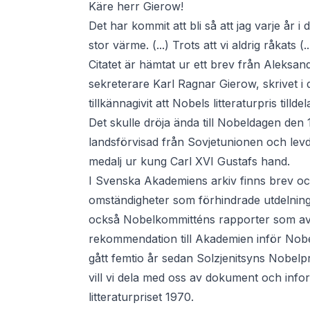
Käre herr Gierow!
Det har kommit att bli så att jag varje å
stor värme. (...) Trots att vi aldrig råkats
Citatet är hämtat ur ett brev från Aleksan
sekreterare Karl Ragnar Gierow, skrivet i
tillkännagivit att Nobels litteraturpris tilld
Det skulle dröja ända till Nobeldagen den 
landsförvisad från Sovjetunionen och levde
medalj ur kung Carl XVI Gustafs hand.
I Svenska Akademiens arkiv finns brev oc
omständigheter som förhindrade utdelning
också Nobelkommitténs rapporter som av
rekommendation till Akademien inför Nobe
gått femtio år sedan Solzjenitsyns Nobelp
vill vi dela med oss av dokument och inf
litteraturpriset 1970.