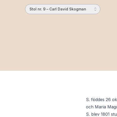
Stol nr. 9 – Carl David Skogman
S. föddes 26 ok
och Maria Magd
S. blev 1801 s