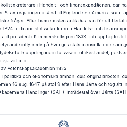
kollssekreterare i Handels- och finansexpeditionen, där h
r S. av regeringen utsänd till England och Amerika som r
tiska frågor. Efter hemkomsten anlitades han för ett flertal
ch 1824 ordinarie statssekreterare i Handels- och finansexp
 till president i Kommerskollegium 1838 och upphöjdes till 
betydande inflytande på Sveriges statsfinansiella och näring
etydelsefulla uppdrag inom tullväsen, utrikeshandel, postv
, sjöfart m.m.
t av Vetenskapsakademien 1825.
r i politiska och ekonomiska ämnen, dels originalarbeten, de
emien 16 aug. 1847 på stol 9 efter Hans Järta och tog sitt i
Akademiens Handlingar (SAH): inträdestal över Järta (SAH 