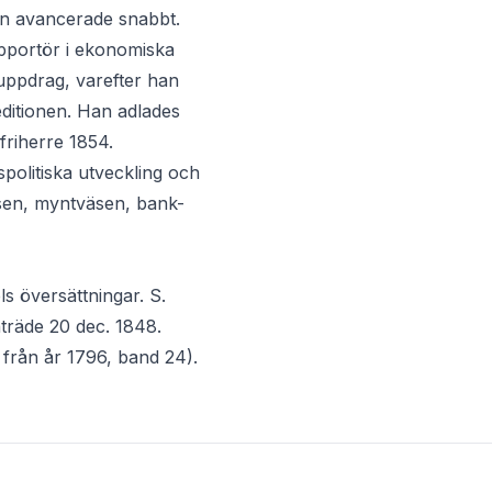
an avancerade snabbt.
apportör i ekonomiska
 uppdrag, varefter han
editionen. Han adlades
friherre 1854.
spolitiska utveckling och
äsen, myntväsen, bank-
ls översättningar. S.
nträde 20 dec. 1848.
från år 1796, band 24).