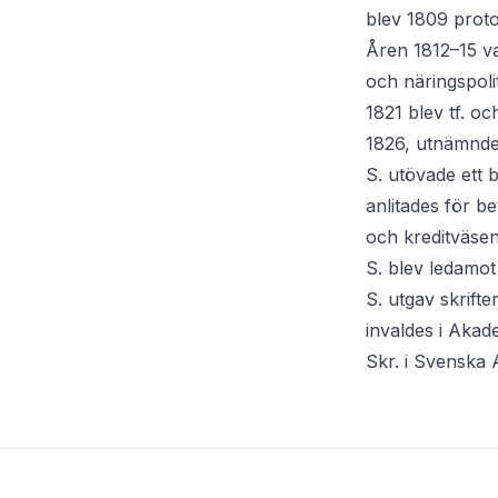
blev 1809 proto
Åren 1812–15 va
och näringspoli
1821 blev tf. o
1826, utnämndes
S. utövade ett 
anlitades för b
och kreditväsen
S. blev ledamo
S. utgav skrifte
invaldes i Akad
Skr. i Svenska 