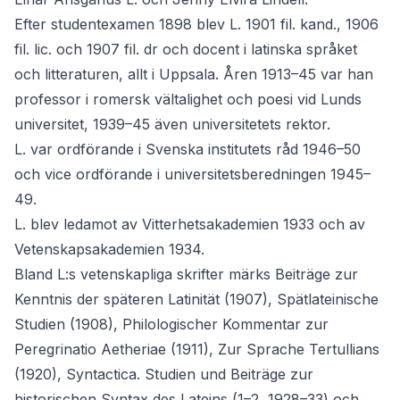
Efter studentexamen 1898 blev L. 1901 fil. kand., 1906
fil. lic. och 1907 fil. dr och docent i latinska språket
och litteraturen, allt i Uppsala. Åren 1913–45 var han
professor i romersk vältalighet och poesi vid Lunds
universitet, 1939–45 även universitetets rektor.
L. var ordförande i Svenska institutets råd 1946–50
och vice ordförande i universitetsberedningen 1945–
49.
L. blev ledamot av Vitterhetsakademien 1933 och av
Vetenskapsakademien 1934.
Bland L:s vetenskapliga skrifter märks Beiträge zur
Kenntnis der späteren Latinität (1907), Spätlateinische
Studien (1908), Philologischer Kommentar zur
Peregrinatio Aetheriae (1911), Zur Sprache Tertullians
(1920), Syntactica. Studien und Beiträge zur
historischen Syntax des Lateins (1–2, 1928–33) och