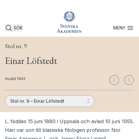
SÖK
MENY
Öppna 
Stol nr. 9
Einar Löfstedt
Invald 1942
Stol nr. 9 – Einar Löfstedt
L. föddes 15 juni 1880 i Uppsala och avled 10 juni 1955.
Han var son till klassiske filologen professor Nor
Einar Ansgarius L. och Jenny Elvira Lindell.