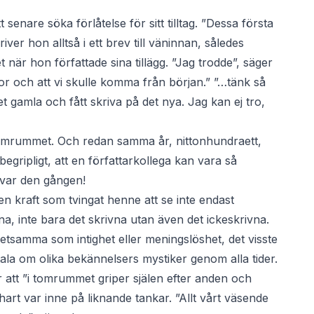
senare söka förlåtelse för sitt tilltag. ”Dessa första
iver hon alltså i ett brev till väninnan, således
t när hon författade sina tillägg. ”Jag trodde”, säger
dor och att vi skulle komma från början.” ”…tänk så
t gamla och fått skriva på det nya. Jag kan ej tro,
i tomrummet. Och redan samma år, nittonhundraett,
begripligt, att en författarkollega kan vara så
 var den gången!
 kraft som tvingat henne att se inte endast
a, inte bara det skrivna utan även det ickeskrivna.
etsamma som intighet eller meningslöshet, det visste
 tala om olika bekännelsers mystiker genom alla tider.
 att ”i tomrummet griper själen efter anden och
hart var inne på liknande tankar. ”Allt vårt väsende