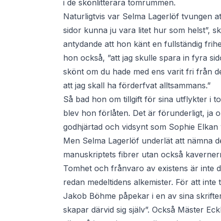
i de skönlitterära tomrummen.
Naturligtvis var Selma Lagerlöf tvungen att 
sidor kunna ju vara litet hur som helst”, skr
antydande att hon känt en fullständig frihe
hon också, ”att jag skulle spara in fyra si
skönt om du hade med ens varit fri från de
att jag skall ha förderfvat alltsammans.”
Så bad hon om tillgift för sina utflykter 
blev hon förlåten. Det är förunderligt, ja o
godhjärtad och vidsynt som Sophie Elkan
Men Selma Lagerlöf underlät att nämna den
manuskriptets fibrer utan också kavernern
Tomhet och frånvaro av existens är inte d
redan medeltidens alkemister. För att inte
Jakob Böhme påpekar i en av sina skrifter
skapar därvid sig själv”. Också Mäster Eck