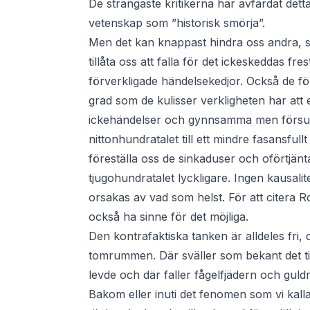
De strängaste kritikerna har avfärdat detta
vetenskap som ”historisk smörja”.
Men det kan knappast hindra oss andra, so
tillåta oss att falla för det ickeskeddas fr
förverkligade händelsekedjor. Också de förl
grad som de kulisser verkligheten har att e
ickehändelser och gynnsamma men försum
nittonhundratalet till ett mindre fasansful
föreställa oss de sinkaduser och oförtjän
tjugohundratalet lyckligare. Ingen kausalit
orsakas av vad som helst. För att citera 
också ha sinne för det möjliga.
Den kontrafaktiska tanken är alldeles fri, 
tomrummen. Där sväller som bekant det ti
levde och där faller fågelfjädern och gu
Bakom eller inuti det fenomen som vi kallar 