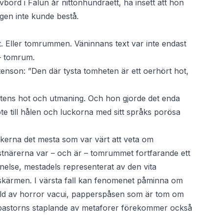
ivbord i Falun år nittonhundraett, ha insett att hon
gen inte kunde bestå.
. Eller tomrummen. Väninnans text var inte endast
 – tomrum.
tenson: ”Den där tysta tomheten är ett oerhört hot,
tens hot och utmaning. Och hon gjorde det enda
e till hålen och luckorna med sitt språks porösa
sikerna det mesta som var värt att veta om
tnärerna var – och är – tomrummet fortfarande ett
gnelse, mestadels representerat av den vita
rskärmen. I värsta fall kan fenomenet påminna om
ld av horror vacui, papperspåsen som är tom om
 pastorns staplande av metaforer förekommer också