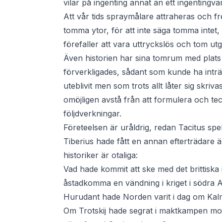
vilar på ingenting annat än ett ingentingv
Att vår tids spraymålare attraheras och f
tomma ytor, för att inte säga tomma intet
förefaller att vara uttryckslös och tom ut
Även historien har sina tomrum med plats 
förverkligades, sådant som kunde ha inträ
uteblivit men som trots allt låter sig skr
omöjligen avstå från att formulera och te
följdverkningar.
Företeelsen är uråldrig, redan Tacitus sp
Tiberius hade fått en annan efterträdare 
historiker är otaliga:
Vad hade kommit att ske med det brittiska
åstadkomma en vändning i kriget i södra A
Hurudant hade Norden varit i dag om Kal
Om Trotskij hade segrat i maktkampen mo