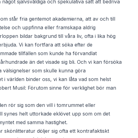
 något självsvåldiga och spekulativa sätt att bedriva
m står fria gentemot akademierna, att av och till
estelse och uppfinna eller framskapa aldrig
oppen bildar bakgrund till våra liv, ofta i lika hög
rbjuda. Vi kan fortfara att söka efter de
made tillfällen som kunde ha förvandlat
lt århundrade än det visade sig bli. Och vi kan försöka
ta välsignelser som skulle kunna göra
et i världen binder oss, vi kan låta vad som helst
Robert Musil: Förutom sinne för verklighet bör man
den rör sig som den vill i tomrummet eller
ll synes helt uttorkade eklövet upp som om det
ldmyntet med samma hastighet.
skönlitteratur döljer sig ofta ett kontrafaktiskt