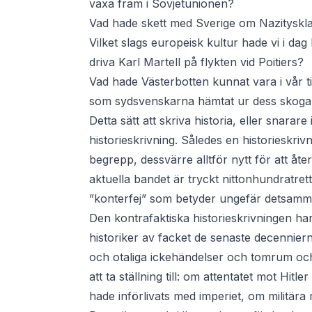
växa fram i Sovjetunionen?
Vad hade skett med Sverige om Nazitysk
Vilket slags europeisk kultur hade vi i d
driva Karl Martell på flykten vid Poitiers?
Vad hade Västerbotten kunnat vara i vår t
som sydsvenskarna hämtat ur dess skogar
Detta sätt att skriva historia, eller snarar
historieskrivning. Således en historieskriv
begrepp, dessvärre alltför nytt för att å
aktuella bandet är tryckt nittonhundratrett
”konterfej” som betyder ungefär detsamma
Den kontrafaktiska historieskrivningen har 
historiker av facket de senaste decennier
och otaliga ickehändelser och tomrum och
att ta ställning till: om attentatet mot Hitl
hade införlivats med imperiet, om militära 