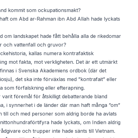
land kommit som ockupationsmakt?
ag haft om Abd ar-Rahman ibn Abd Allah hade lyckats
id om landskapet hade fått behålla alla de rikedomar
 och vattenfall och gruvor?
e ickehistoria, kallas numera kontrafaktisk
ning mot fakta, mot verkligheten. Det är ett utmärkt
terfinnas i Svenska Akademiens ordbok (där det
iosju), det ska inte förväxlas med ”kontrafait” eller
 som förfalskning eller efterapning.
varit föremål för åtskilligt debatterande bland
na, i synnerhet i de länder där man haft många ”om”
 till och med personer som aldrig borde ha avlats
er nittonhundraförtifyra hade lyckats, om Indien aldrig
rådgivare och trupper inte hade sänts till Vietnam.