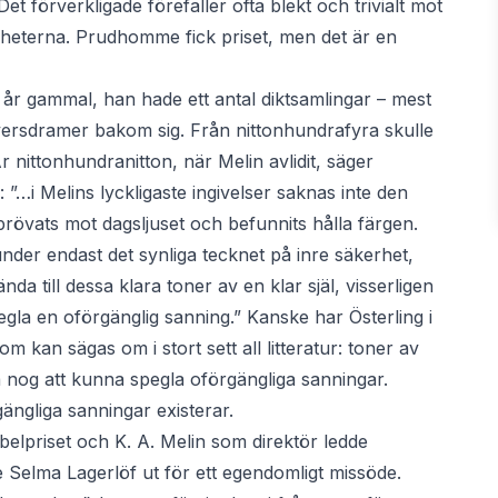
et förverkligade förefaller ofta blekt och trivialt mot
gheterna. Prudhomme fick priset, men det är en
å år gammal, han hade ett antal diktsamlingar – mest
ersdramer bakom sig. Från nittonhundrafyra skulle
 nittonhundranitton, när Melin avlidit, säger
”…i Melins lyckligaste ingivelser saknas inte den
 prövats mot dagsljuset och befunnits hålla färgen.
under endast det synliga tecknet på inre säkerhet,
da till dessa klara toner av en klar själ, visserligen
egla en oförgänglig sanning.” Kanske har Österling i
 kan sägas om i stort sett all litteratur: toner av
da nog att kunna spegla oförgängliga sanningar.
gängliga sanningar existerar.
obelpriset och K. A. Melin som direktör ledde
elma Lagerlöf ut för ett egendomligt missöde.