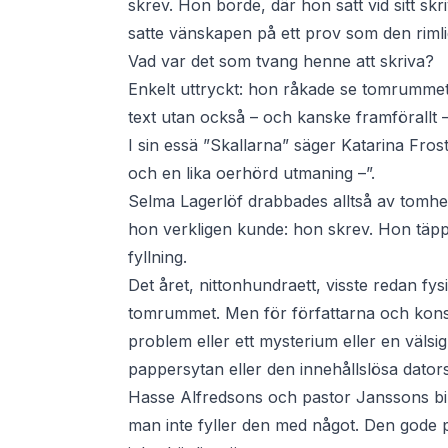
skrev. Hon borde, där hon satt vid sitt skr
satte vänskapen på ett prov som den rimli
Vad var det som tvang henne att skriva?
Enkelt uttryckt: hon råkade se tomrummet
text utan också – och kanske framförallt
I sin essä ”Skallarna” säger Katarina Fros
och en lika oerhörd utmaning –”.
Selma Lagerlöf drabbades alltså av tomhe
hon verkligen kunde: hon skrev. Hon täppt
fyllning.
Det året, nittonhundraett, visste redan fy
tomrummet. Men för författarna och kons
problem eller ett mysterium eller en välsi
pappersytan eller den innehållslösa dato
Hasse Alfredsons och pastor Janssons bi
man inte fyller den med något. Den gode