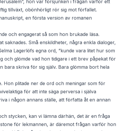
Jerusalem”, hon var försjunken i frågan varför ett
ig tillväxt, obönhörligt rör sig mot förfallet.
manuskript, en första version av romanen
gande och engagerat så som hon brukade läsa.
t saknades. Små enskildheter, några enkla dialoger,
Selma Lagerlöfs egna ord, ”kunde vara litet hur som
vrig och glömde vad hon tidigare i ett brev påpekat för
 bara skriva för sig själv. Bara glömma bort hela
lle. Hon plitade ner de ord och meningar som för
elaktiga för att inte säga perversa i själva
riva i någon annans ställe, att författa åt en annan
och stycken, kan vi lämna därhän, det är en fråga
instone för lekmannen, är däremot frågan varför hon