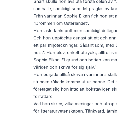
Snart skulle hon avsluta första delen av ”
samhälle, samtidigt som det präglas av kraft
Från väninnan Sophie Elkan fick hon ett 
”Drömmen om Österlandet”.
Hon läste tankspritt men samtidigt delta
Och hon upptäckte genast att ett och anna
ett par miljöteckningar. Sådant som, med 
helst”. Hon blev, enkelt uttryckt, alltför i
Sophie Elkan: ”I grund och botten kan man
världen och skriva för sig själv.”
Hon började alltså skriva i väninnans stä
stunden råkade komma ut ur henne. Det tviv
företaget såg hon inte: att bokstavligen sk
författare.
Vad hon skrev, vilka meningar och utrop 
för litteraturvetenskapen. Tänkvärd, åtm