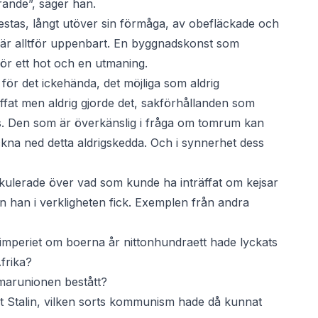
arande”, säger han.
restas, långt utöver sin förmåga, av obefläckade och
, är alltför uppenbart. En byggnadskonst som
gör ett hot och en utmaning.
för det ickehända, det möjliga som aldrig
ffat men aldrig gjorde det, sakförhållanden som
ivas. Den som är överkänslig i fråga om tomrum kan
ckna ned detta aldrigskedda. Och i synnerhet dess
ekulerade över vad som kunde ha inträffat om kejsar
än han i verkligheten fick. Exemplen från andra
 imperiet om boerna år nittonhundraett hade lyckats
frika?
marunionen bestått?
t Stalin, vilken sorts kommunism hade då kunnat