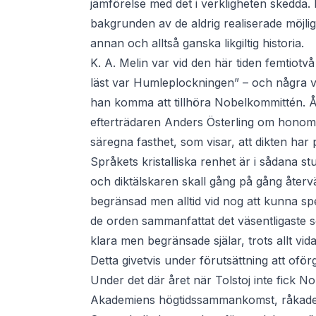
jämförelse med det i verkligheten skedda. D
bakgrunden av de aldrig realiserade möjli
annan och alltså ganska likgiltig historia.
K. A. Melin var vid den här tiden femtiotv
läst var Humleplockningen” – och några v
han komma att tillhöra Nobelkommittén. År
efterträdaren Anders Österling om honom: 
säregna fasthet, som visar, att dikten har
Språkets kristalliska renhet är i sådana st
och diktälskaren skall gång på gång återvän
begränsad men alltid vid nog att kunna sp
de orden sammanfattat det väsentligaste som
klara men begränsade själar, trots allt vi
Detta givetvis under förutsättning att oför
Under det där året när Tolstoj inte fick N
Akademiens högtidssammankomst, råkade S