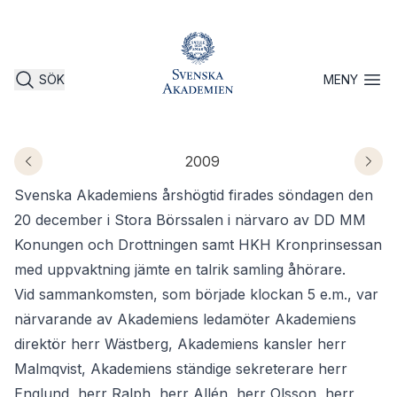
SÖK
MENY
Öppna 
2009
Svenska Akademiens årshögtid firades söndagen den
20 december i Stora Börssalen i närvaro av DD MM
Konungen och Drottningen samt HKH Kronprinsessan
med uppvaktning jämte en talrik samling åhörare.
Vid sammankomsten, som började klockan 5 e.m., var
närvarande av Akademiens ledamöter Akademiens
direktör herr Wästberg, Akademiens kansler herr
Malmqvist, Akademiens ständige sekreterare herr
Englund, herr Ralph, herr Allén, herr Olsson, herr