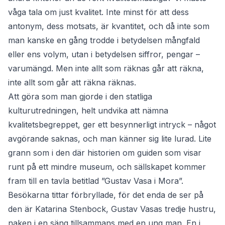
våga tala om just kvalitet. Inte minst för att dess
antonym, dess motsats, är kvantitet, och då inte som
man kanske en gång trodde i betydelsen mångfald
eller ens volym, utan i betydelsen siffror, pengar –
varumängd. Men inte allt som räknas går att räkna,
inte allt som går att räkna räknas.
Att göra som man gjorde i den statliga
kulturutredningen, helt undvika att nämna
kvalitetsbegreppet, ger ett besynnerligt intryck – något
avgörande saknas, och man känner sig lite lurad. Lite
grann som i den där historien om guiden som visar
runt på ett mindre museum, och sällskapet kommer
fram till en tavla betitlad ”Gustav Vasa i Mora”.
Besökarna tittar förbryllade, för det enda de ser på
den är Katarina Stenbock, Gustav Vasas tredje hustru,
naken i en säng tillsammans med en ung man. En i