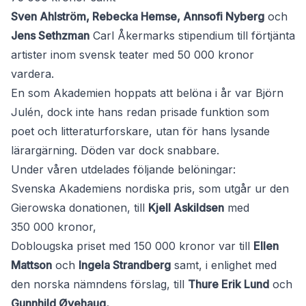
Sven Ahlström, Rebecka Hemse, Annsofi Nyberg
och
Jens Sethzman
Carl Åkermarks stipendium till förtjänta
artister inom svensk teater med 50 000 kronor
vardera.
En som Akademien hoppats att belöna i år var Björn
Julén, dock inte hans redan prisade funktion som
poet och litteraturforskare, utan för hans lysande
lärargärning. Döden var dock snabbare.
Under våren utdelades följande belöningar:
Svenska Akademiens nordiska pris, som utgår ur den
Gierowska donationen, till
Kjell Askildsen
med
350 000 kronor,
Doblougska priset med 150 000 kronor var till
Ellen
Mattson
och
Ingela Strandberg
samt, i enlighet med
den norska nämndens förslag, till
Thure Erik Lund
och
Gunnhild Øyehaug,