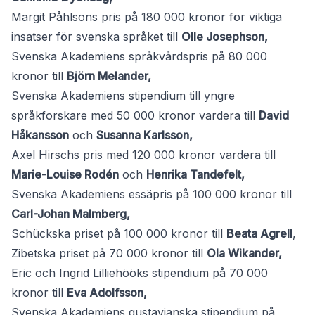
Margit Påhlsons pris på 180 000 kronor för viktiga
insatser för svenska språket till
Olle Josephson,
Svenska Akademiens språkvårdspris på 80 000
kronor till
Björn Melander,
Svenska Akademiens stipendium till yngre
språkforskare med 50 000 kronor vardera till
David
Håkansson
och
Susanna Karlsson,
Axel Hirschs pris med 120 000 kronor vardera till
Marie-Louise Rodén
och
Henrika Tandefelt,
Svenska Akademiens essäpris på 100 000 kronor till
Carl-Johan Malmberg,
Schückska priset på 100 000 kronor till
Beata Agrell
,
Zibetska priset på 70 000 kronor till
Ola Wikander,
Eric och Ingrid Lilliehööks stipendium på 70 000
kronor till
Eva Adolfsson,
Svenska Akademiens gustavianska stipendium på