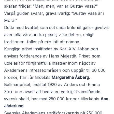
skaran frågar: ”Men, men, var är Gustav Vasa?”
Varpå guiden svarar, gravallvarlig: ”Gustav Vasa är i
Mora.”
Detta med kvalitet som det enda kriteriet gäller givetvis
även alla våra andra priser, vilka det nu, enligt
traditionen, faller på min lott att nämna.
Kungliga priset instiftades av Karl XIV Johan och
anvisas fortfarande av Hans Majestät. Priset, som
utdelas för förtjänstfulla insatser inom något av
Akademiens intresseområden och uppgår till 60 000
kronor, har i år tilldelats
Margaretha Åsberg
.
Bellmanpriset, instiftat 1920 av Anders och Emma
Zorn och avsett att hedra en verkligt framstående
svensk skald, har med 250 000 kronor tillerkänts
Ann
Jäderlund
.
Svenska Akademiens språkforskarpris på 250 000