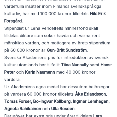
värdefulla insatser inom Finlands svenskspråkiga
kulturliv, har med 100 000 kronor tilldelats
Nils Erik
Forsgård.
Stipendiet ur Lena Vendelfelts minnesfond skall
tilldelas diktare som söker hävda och värna rent
mänskliga värden, och mottagare av årets stipendium
på 60 000 kronor är
Gun-Britt Sundström.
Svenska Akademiens pris för introduktion av svensk
kultur utomlands har tillfallit
Tiina Nunnally
samt
Hans-
Peter
och
Karin Naumann
med 40 000 kronor
vardera.
Ur Akademiens egna medel har dessutom belöningar
på vardera 60 000 kronor tilldelats
Åke Erlandsson,
Tomas Forser, Bo-Ingvar Kollberg, Ingmar Lemhagen,
Agneta Rahikainen
och
Ulla Roseen.
Därutöver har extra pris under året tilldelats
Lars