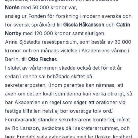
Norén
med 50 000 kronor var,
anslag ur Fonden för forskning i modern svenska och
för svensk språkvård till
Gisela Håkansson
och
Catrin
Norrby
med 120 000 kronor samt slutligen
Anna Sjöstedts resestipendium, som består av 30 000
kronor och en månads vistelse i Akademiens våning i
Berlin, till
Otto Fischer.
I slutet av vårterminen skedde också det för ett år
sedan i denna sal bebådade skiftet på
sekreterarposten. (Inom parentes kan nämnas, att
även om det en kväll som denna kan verka otroligt, så
har Akademien en regel som säger att orationer vid
festliga tillfällen helst ej bör överstiga tolv ord.)
Förutvarande ständige sekreterarens konterfej, målat
av Bo Larsson, avtäcktes då i sekreterarrummet, och
herr Engdahl själv avtackades med tio flaskor kostbart