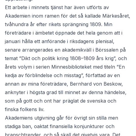
Ett arbete i minnets tjänst har även utförts av
Akademien inom ramen för det så kallade Märkesåret,
tvåhundra år efter rikets sprängning 1809. Min
företrädare i ämbetet öppnade det hela genom att i
januari hålla ett anförande i riksdagens plenisal,
senare arrangerades en akademikväll i Börssalen på
temat ”Dikt och politik kring 1808–1809 års krig”, och
årets volym i serien Minnesbiblioteket med titeln ”En
kedja av förblindelse och misstag”, författad av en
annan av mina företrädare, Bernhard von Beskow,
anknyter i högsta grad till minnet av denna händelse,
som på gott och ont har präglat de svenska och
finska folkens liv.
Akademiens utgivning går för övrigt sin stilla men
stadiga ban, oaktat finansiella konjunkturer och
branschtrender, och så skall det givetvis vara. Det