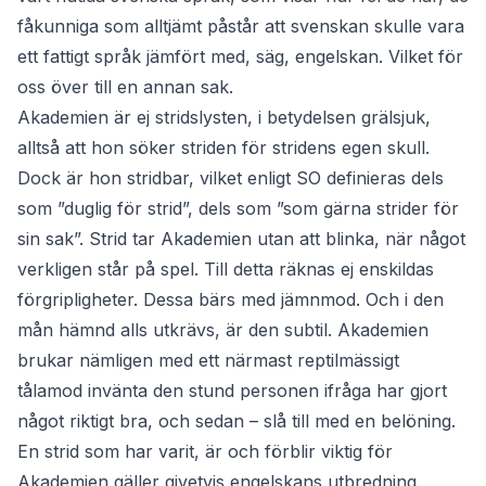
fåkunniga som alltjämt påstår att svenskan skulle vara
ett fattigt språk jämfört med, säg, engelskan. Vilket för
oss över till en annan sak.
Akademien är ej stridslysten, i betydelsen grälsjuk,
alltså att hon söker striden för stridens egen skull.
Dock är hon stridbar, vilket enligt SO definieras dels
som ”duglig för strid”, dels som ”som gärna strider för
sin sak”. Strid tar Akademien utan att blinka, när något
verkligen står på spel. Till detta räknas ej enskildas
förgripligheter. Dessa bärs med jämnmod. Och i den
mån hämnd alls utkrävs, är den subtil. Akademien
brukar nämligen med ett närmast reptilmässigt
tålamod invänta den stund personen ifråga har gjort
något riktigt bra, och sedan – slå till med en belöning.
En strid som har varit, är och förblir viktig för
Akademien gäller givetvis engelskans utbredning.