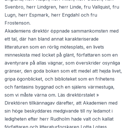
Svenbro, herr Lindgren, herr Linde, fru Vallquist, fru
Lugn, herr Espmark, herr Engdahl och fru
Frostenson.
Akademiens direktör öppnade sammankomsten med
ett tal, där han bland annat karakteriserade
litteraturen som en rörlig mötesplats, en livets
minneskista med locket på glänt, författaren som en
äventyrare på allas vägnar, som överskrider osynliga
gränser, den goda boken som ett medel att hejda livet,
gripa ögonblicket, och biblioteket som en frihetens
och fantasins byggnad och en själens värmestuga,
som vi måste värna om.
Läs direktörstalet »
Direktören tillkännagav därefter, att Akademien med
sin höge beskyddares medgivande till ny ledamot i
ledigheten efter herr Rudholm hade valt och kallat
författaren och litteraturforskaren Lotta Lotass.