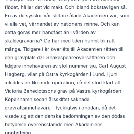
flödet, håller det vid makt. Och ibland bokstavligen så.
En av de sysslor vår stiftare ålade Akademien var, som
vi alla vet, värnandet av nationens minne. Och kan
detta göras mer handfast än i vården av
skaldegravarna? De har med tiden hunnit bli rätt
många. Tidigare i år överläts till Akademien rätten till
den gravplats där Shakespeareöversättaren och
tidigare innehavaren av stol nummer sju, Carl August
Hagberg, vilar på Östra kyrkogården i Lund. I juni
inleddes en liknande operation, då det stod klart att
Victoria Benedictssons grav på Västra kyrkogården i
Köpenhamn sedan årsskiftet saknade
gravrättsinnehavare – lyckligtvis i onödan, då det
visade sig att den danska bedömningen av den dödas
betydelse överensstämde med Akademiens
uppfattning.