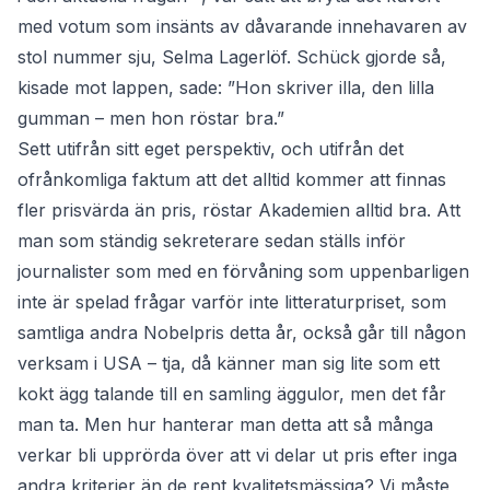
med votum som insänts av dåvarande innehavaren av
stol nummer sju, Selma Lagerlöf. Schück gjorde så,
kisade mot lappen, sade: ”Hon skriver illa, den lilla
gumman – men hon röstar bra.”
Sett utifrån sitt eget perspektiv, och utifrån det
ofrånkomliga faktum att det alltid kommer att finnas
fler prisvärda än pris, röstar Akademien alltid bra. Att
man som ständig sekreterare sedan ställs inför
journalister som med en förvåning som uppenbarligen
inte är spelad frågar varför inte litteraturpriset, som
samtliga andra Nobelpris detta år, också går till någon
verksam i USA – tja, då känner man sig lite som ett
kokt ägg talande till en samling äggulor, men det får
man ta. Men hur hanterar man detta att så många
verkar bli upprörda över att vi delar ut pris efter inga
andra kriterier än de rent kvalitetsmässiga? Vi måste