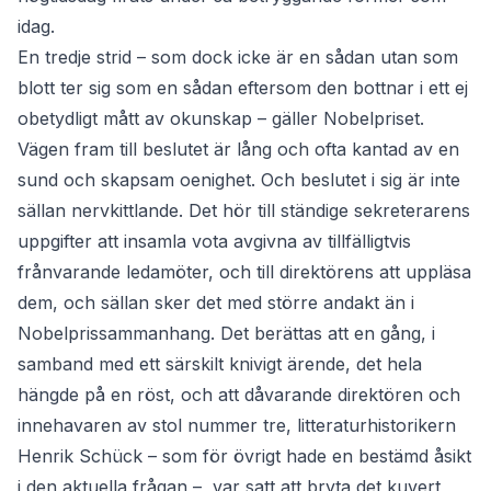
idag.
En tredje strid – som dock icke är en sådan utan som
blott ter sig som en sådan eftersom den bottnar i ett ej
obetydligt mått av okunskap – gäller Nobelpriset.
Vägen fram till beslutet är lång och ofta kantad av en
sund och skapsam oenighet. Och beslutet i sig är inte
sällan nervkittlande. Det hör till ständige sekreterarens
uppgifter att insamla vota avgivna av tillfälligtvis
frånvarande ledamöter, och till direktörens att uppläsa
dem, och sällan sker det med större andakt än i
Nobelprissammanhang. Det berättas att en gång, i
samband med ett särskilt knivigt ärende, det hela
hängde på en röst, och att dåvarande direktören och
innehavaren av stol nummer tre, litteraturhistorikern
Henrik Schück – som för övrigt hade en bestämd åsikt
i den aktuella frågan –, var satt att bryta det kuvert