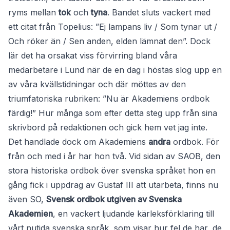
ryms mellan
tok
och
tyna
. Bandet sluts vackert med
ett citat från Topelius: ”Ej lampans liv / Som tynar ut /
Och röker än / Sen anden, elden lämnat den”. Dock
lär det ha orsakat viss förvirring bland våra
medarbetare i Lund när de en dag i höstas slog upp en
av våra kvällstidningar och där möttes av den
triumfatoriska rubriken: ”Nu är Akademiens ordbok
färdig!” Hur många som efter detta steg upp från sina
skrivbord på redaktionen och gick hem vet jag inte.
Det handlade dock om Akademiens
andra
ordbok. För
från och med i år har hon två. Vid sidan av SAOB, den
stora historiska ordbok över svenska språket hon en
gång fick i uppdrag av Gustaf III att utarbeta, finns nu
även SO,
Svensk ordbok utgiven av Svenska
Akademien
, en vackert ljudande kärleksförklaring till
vårt nutida svenska språk, som visar hur fel de har, de