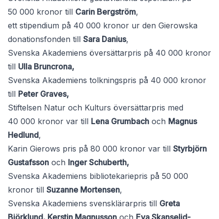
50 000 kronor till
Carin Bergström
,
ett stipendium på 40 000 kronor ur den Gierowska
donationsfonden till
Sara Danius
,
Svenska Akademiens översättarpris på 40 000 kronor
till
Ulla Bruncrona,
Svenska Akademiens tolkningspris på 40 000 kronor
till
Peter Graves,
Stiftelsen Natur och Kulturs översättarpris med
40 000 kronor var till
Lena Grumbach
och
Magnus
Hedlund
,
Karin Gierows pris på 80 000 kronor var till
Styrbjörn
Gustafsson
och
Inger Schuberth,
Svenska Akademiens bibliotekariepris på 50 000
kronor till
Suzanne Mortensen
,
Svenska Akademiens svensklärarpris till
Greta
Björklund, Kerstin Magnusson
och
Eva Skanselid-