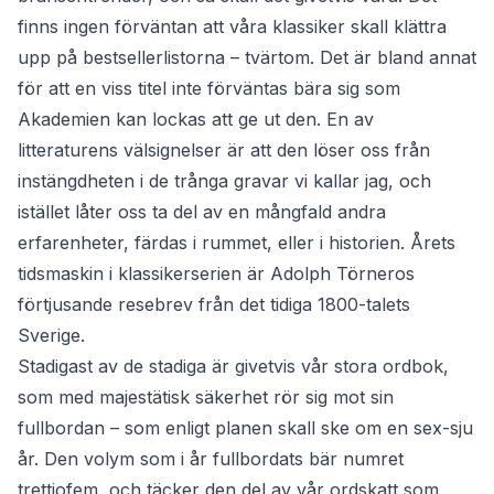
finns ingen förväntan att våra klassiker skall klättra
upp på bestsellerlistorna – tvärtom. Det är bland annat
för att en viss titel inte förväntas bära sig som
Akademien kan lockas att ge ut den. En av
litteraturens välsignelser är att den löser oss från
instängdheten i de trånga gravar vi kallar jag, och
istället låter oss ta del av en mångfald andra
erfarenheter, färdas i rummet, eller i historien. Årets
tidsmaskin i klassikerserien är Adolph Törneros
förtjusande resebrev från det tidiga 1800-talets
Sverige.
Stadigast av de stadiga är givetvis vår stora ordbok,
som med majestätisk säkerhet rör sig mot sin
fullbordan – som enligt planen skall ske om en sex-sju
år. Den volym som i år fullbordats bär numret
trettiofem, och täcker den del av vår ordskatt som