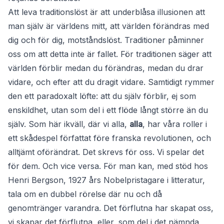
Att leva traditionslöst är att underblåsa illusionen att
man själv är världens mitt, att världen förändras med
dig och för dig, motståndslöst. Traditioner påminner
oss om att detta inte är fallet. För traditionen säger att
världen förblir medan du förändras, medan du drar
vidare, och efter att du dragit vidare. Samtidigt rymmer
den ett paradoxalt löfte: att du själv förblir, ej som
enskildhet, utan som del i ett flöde långt större än du
själv. Som här ikväll, där vi alla,
alla
, har våra roller i
ett skådespel författat före franska revolutionen, och
alltjämt oförändrat. Det skrevs för oss. Vi spelar det
för dem. Och vice versa. För man kan, med stöd hos
Henri Bergson, 1927 års Nobelpristagare i litteratur,
tala om en dubbel rörelse där nu och då
genomtränger varandra. Det förflutna har skapat oss,
vi skapar det förflutna, eller, som del i det nämnda