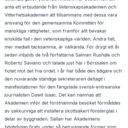
anta ett erbjudande från Vetenskapsakademien och
Vitterhetsakademien att tillsammans med dessa vara
ansvarig för den gemensamma Kommittén för
mänskliga rättigheter, som framför allt bevakar
enskilda fall i den vetenskapliga världen. Andra fall,
mer medialt tacksamma, är välkända. För drygt ett år
sedan inbjöds de två författarna Salman Rushdie och
Roberto Saviano och talade just här i Börssalen om
hotet mot det fria ordet. I år har både den tidigare och
den nuvarande ständige sekreteraren deltagit i
manifestationer för den fängslade svensk-eritreanske
journalisten Dawit Isaac. Det kan nämnas att
Akademien inför det förstnämnda besöket förmåddes
av sakkunniga att installera skottsäkert fönsterglas i
delar av byggnaden. Sällan har Akademiens
högtidsdag firats under så betryggande former som