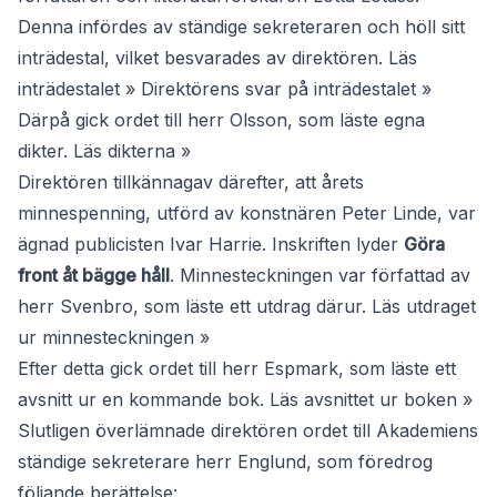
Denna infördes av ständige sekreteraren och höll sitt
inträdestal, vilket besvarades av direktören.
Läs
inträdestalet »
Direktörens svar på inträdestalet »
Därpå gick ordet till herr Olsson, som läste egna
dikter.
Läs dikterna »
Direktören tillkännagav därefter, att årets
minnespenning, utförd av konstnären Peter Linde, var
ägnad publicisten Ivar Harrie. Inskriften lyder
Göra
front åt bägge håll
. Minnesteckningen var författad av
herr Svenbro, som läste ett utdrag därur.
Läs utdraget
ur minnesteckningen »
Efter detta gick ordet till herr Espmark, som läste ett
avsnitt ur en kommande bok.
Läs avsnittet ur boken »
Slutligen överlämnade direktören ordet till Akademiens
ständige sekreterare herr Englund, som föredrog
följande berättelse: