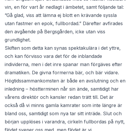
vin, en för vart år nedlagt i ämbetet, samt följande tal:
”Gå glad, viss att lämna ej blott en krävande syssla
utan fastmer en epok, fullbordad.” Därefter avfirades
den avgående på Bergsgården, icke utan viss
grundlighet.
Skiften som detta kan synas spektakulära i det yttre,
och kan förvisso vara det för de inblandade
individerna, men i det inre spanar man förgäves efter
dramatiken. De givna formerna bär, och bär vidare.
Högtidssammankomsten är både en avslutning och en
inledning – höstterminen når sin ände, samtidigt har
vårens direktör och kansler redan trätt till. Det är
också då vi minns gamla kamrater som inte längre är
bland oss, samtidigt som nya tar sitt inträde. Slut och
början upplöses i varandra, cirkeln fullbordas på nytt,
flödet sveper oss med, men flödet är vi.