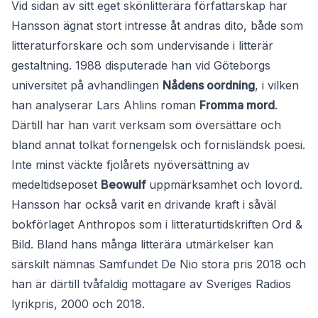
Vid sidan av sitt eget skönlitterära författarskap har
Hansson ägnat stort intresse åt andras dito, både som
litteraturforskare och som undervisande i litterär
gestaltning. 1988 disputerade han vid Göteborgs
universitet på avhandlingen
Nådens oordning
, i vilken
han analyserar Lars Ahlins roman
Fromma mord
.
Därtill har han varit verksam som översättare och
bland annat tolkat fornengelsk och fornisländsk poesi.
Inte minst väckte fjolårets nyöversättning av
medeltidseposet
Beowulf
uppmärksamhet och lovord.
Hansson har också varit en drivande kraft i såväl
bokförlaget Anthropos som i litteraturtidskriften Ord &
Bild. Bland hans många litterära utmärkelser kan
särskilt nämnas Samfundet De Nio stora pris 2018 och
han är därtill tvåfaldig mottagare av Sveriges Radios
lyrikpris, 2000 och 2018.