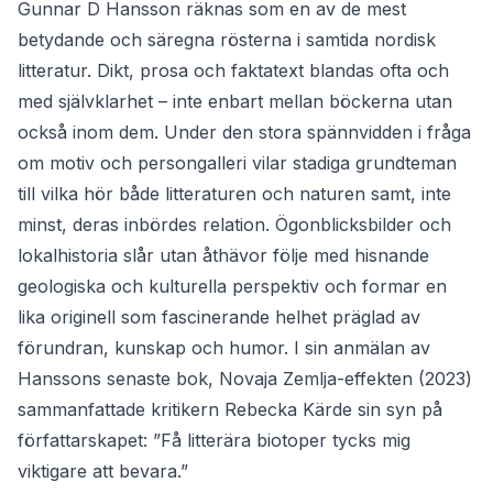
Gunnar D Hansson räknas som en av de mest
betydande och säregna rösterna i samtida nordisk
litteratur. Dikt, prosa och faktatext blandas ofta och
med självklarhet – inte enbart mellan böckerna utan
också inom dem. Under den stora spännvidden i fråga
om motiv och persongalleri vilar stadiga grundteman
till vilka hör både litteraturen och naturen samt, inte
minst, deras inbördes relation. Ögonblicksbilder och
lokalhistoria slår utan åthävor följe med hisnande
geologiska och kulturella perspektiv och formar en
lika originell som fascinerande helhet präglad av
förundran, kunskap och humor. I sin anmälan av
Hanssons senaste bok, Novaja Zemlja-effekten (2023)
sammanfattade kritikern Rebecka Kärde sin syn på
författarskapet: ”Få litterära biotoper tycks mig
viktigare att bevara.”