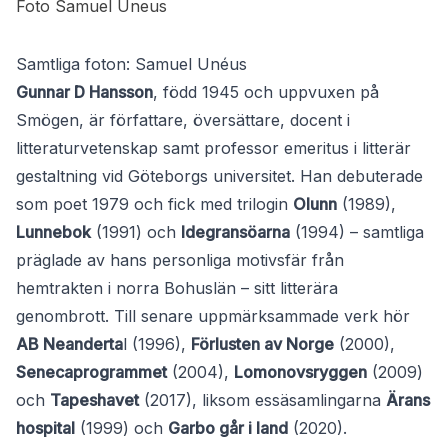
Samtliga foton: Samuel Unéus
Gunnar D Hansson
, född 1945 och uppvuxen på
Smögen, är författare, översättare, docent i
litteraturvetenskap samt professor emeritus i litterär
gestaltning vid Göteborgs universitet. Han debuterade
som poet 1979 och fick med trilogin
Olunn
(1989),
Lunnebok
(1991) och
Idegransöarna
(1994) – samtliga
präglade av hans personliga motivsfär från
hemtrakten i norra Bohuslän – sitt litterära
genombrott. Till senare uppmärksammade verk hör
AB Neanderta
l (1996),
Förlusten av Norge
(2000),
Senecaprogrammet
(2004),
Lomonovsryggen
(2009)
och
Tapeshavet
(2017), liksom essäsamlingarna
Ärans
hospital
(1999) och
Garbo går i land
(2020).