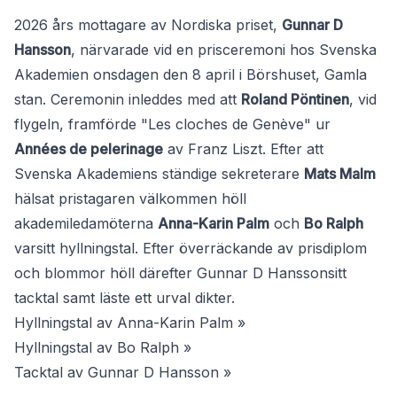
2026 års mottagare av Nordiska priset,
Gunnar D
Hansson
, närvarade vid en prisceremoni hos Svenska
Akademien onsdagen den 8 april i Börshuset, Gamla
stan. Ceremonin inleddes med att
Roland Pöntinen
, vid
flygeln, framförde "Les cloches de Genève" ur
Années de pelerinage
av Franz Liszt. Efter att
Svenska Akademiens ständige sekreterare
Mats Malm
hälsat pristagaren välkommen höll
akademiledamöterna
Anna-Karin Palm
och
Bo Ralph
varsitt hyllningstal. Efter överräckande av prisdiplom
och blommor höll därefter Gunnar D Hanssonsitt
tacktal samt läste ett urval dikter.
Hyllningstal av Anna-Karin Palm »
Hyllningstal av Bo Ralph »
Tacktal av Gunnar D Hansson »