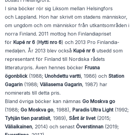
bosatt i Helsingfors.
I sina böcker rör sig Liksom mellan Helsingfors
och Lappland. Hon har skrivit om stadens människor,
om ungdom och om människor från utkantsområden i
norra Finland. 2011 mottog hon Finlandiapriset
för
Kupé nr 6
(
Hytti nro 6
) och 2013 Pro Finlandia-
medaljen. År 2013 blev också
Kupé nr 6
utsedd som
representant för Finland till Nordiska rådets
litteraturpris. Även hennes böcker
Frusna
ögonblick
(1988;
Unohdettu vartti
, 1986) och
Station
Gagarin
(1988;
Väliasema Gagarin
, 1987) har
nominerats till detta pris.
Bland övriga böcker kan nämnas
Go Moskva go
(1988;
Go Moskva go
, 1988),
Paradis Ultra Light
(1992;
Tyhjän tien paratiisit
, 1989),
Sånt är livet
(2015;
Väliaikainen
, 2014) och senast
Överstinnan
(2019;