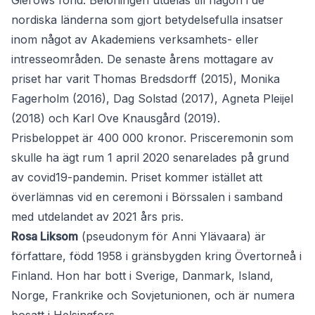
Gierows fond. Belöningen utdelas till någon i de
nordiska länderna som gjort betydelsefulla insatser
inom något av Akademiens verksamhets- eller
intresseområden. De senaste årens mottagare av
priset har varit Thomas Bredsdorff (2015), Monika
Fagerholm (2016), Dag Solstad (2017), Agneta Pleijel
(2018) och Karl Ove Knausgård (2019).
Prisbeloppet är 400 000 kronor. Prisceremonin som
skulle ha ägt rum 1 april 2020 senarelades på grund
av covid19-pandemin. Priset kommer istället att
överlämnas vid en ceremoni i Börssalen i samband
med utdelandet av 2021 års pris.
Rosa Liksom
(pseudonym för Anni Ylävaara) är
författare, född 1958 i gränsbygden kring Övertorneå i
Finland. Hon har bott i Sverige, Danmark, Island,
Norge, Frankrike och Sovjetunionen, och är numera