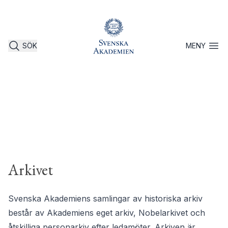
SÖK
MENY
Öppna 
Svenska Akademiens arkiv
Arkivet
Svenska Akademiens samlingar av historiska arkiv
består av Akademiens eget arkiv, Nobelarkivet och
åtskilliga personarkiv efter ledamöter. Arkiven är