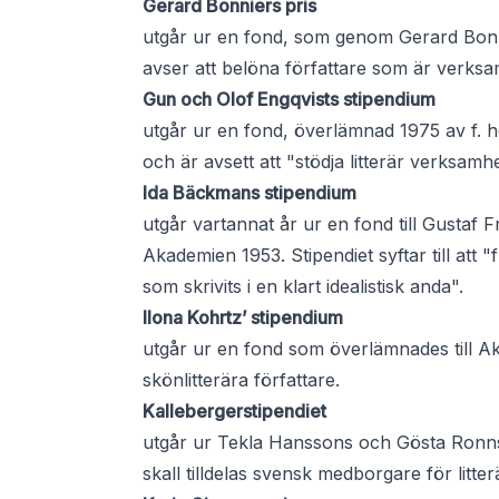
Gerard Bonniers pris
utgår ur en fond, som genom Gerard Bonn
avser att belöna författare som är verk
Gun och Olof Engqvists stipendium
utgår ur en fond, överlämnad 1975 av f. 
och är avsett att "stödja litterär verksamhe
Ida Bäckmans stipendium
utgår vartannat år ur en fond till Gustaf 
Akademien 1953. Stipendiet syftar till att 
som skrivits i en klart idealistisk anda".
Ilona Kohrtz’ stipendium
utgår ur en fond som överlämnades till Aka
skönlitterära författare.
Kallebergerstipendiet
utgår ur Tekla Hanssons och Gösta Ronn
skall tilldelas svensk medborgare för litte