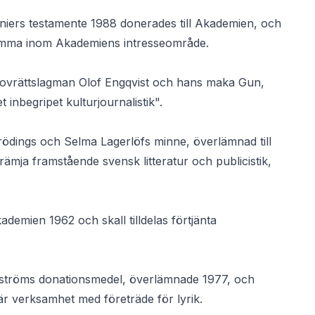
iers testamente 1988 donerades till Akademien, och
samma inom Akademiens intresseområde.
hovrättslagman Olof Engqvist och hans maka Gun,
t inbegripet kulturjournalistik".
Frödings och Selma Lagerlöfs minne, överlämnad till
"främja framstående svensk litteratur och publicistik,
demien 1962 och skall tilldelas förtjänta
ströms donationsmedel, överlämnade 1977, och
rär verksamhet med företräde för lyrik.