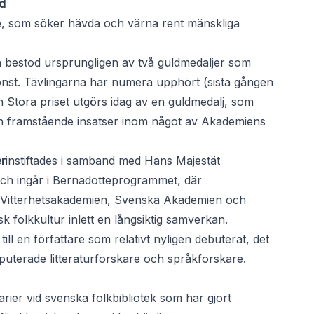
d
tare, som söker hävda och värna rent mänskliga
ch bestod ursprungligen av två guldmedaljer som
ekonst. Tävlingarna har numera upphört (sista gången
ch Stora priset utgörs idag av en guldmedalj, som
en framstående insatser inom något av Akademiens
r
instiftades i samband med Hans Majestät
ch ingår i Bernadotteprogrammet, där
 Vitterhetsakademien, Svenska Akademien och
 folkkultur inlett en långsiktig samverkan.
ill en författare som relativt nyligen debuterat, det
sputerade litteraturforskare och språkforskare.
karier vid svenska folkbibliotek som har gjort