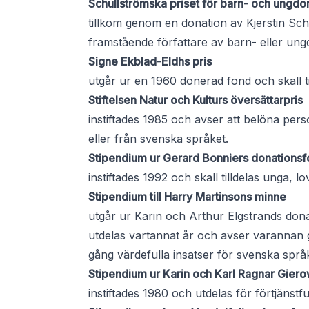
Schullströmska priset för barn- och ungdom
tillkom genom en donation av Kjerstin Sch
framstående författare av barn- eller ungd
Signe Ekblad-Eldhs pris
utgår ur en 1960 donerad fond och skall ti
Stiftelsen Natur och Kulturs översättarpris
instiftades 1985 och avser att belöna perso
eller från svenska språket.
Stipendium ur Gerard Bonniers donations
instiftades 1992 och skall tilldelas unga, l
Stipendium till Harry Martinsons minne
utgår ur Karin och Arthur Elgstrands don
utdelas vartannat år och avser varannan g
gång värdefulla insatser för svenska språ
Stipendium ur Karin och Karl Ragnar Gier
instiftades 1980 och utdelas för förtjänstf