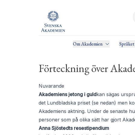
Om Akademien
Språket
Förteckning över Akade
Nuvarande
Akademiens jetong i guld
kan sägas urspru
det Lundbladska priset (se nedan) men ko
Akademiens aktning. Under de senaste hund
personer som på olika sätt har gjort Akade
Anna Sjöstedts resestipendium