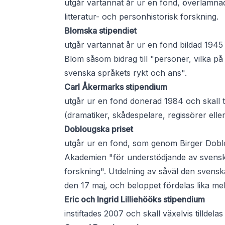
utgår vartannat år ur en fond, överlämnad
litteratur- och personhistorisk forskning.
Blomska stipendiet
utgår vartannat år ur en fond bildad 194
Blom såsom bidrag till "personer, vilka på
svenska språkets rykt och ans".
Carl Åkermarks stipendium
utgår ur en fond donerad 1984 och skall til
(dramatiker, skådespelare, regissörer elle
Doblougska priset
utgår ur en fond, som genom Birger Doblo
Akademien "för understödjande av svensk o
forskning". Utdelning av såväl den svenska
den 17 maj, och beloppet fördelas lika mel
Eric och Ingrid Lilliehööks stipendium
instiftades 2007 och skall växelvis tilldelas