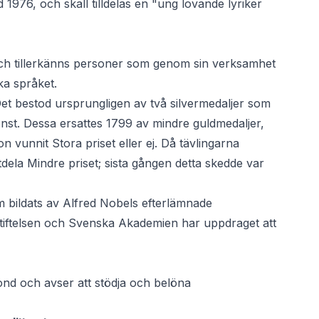
1976, och skall tilldelas en "ung lovande lyriker
och tillerkänns personer som genom sin verksamhet
ska språket.
 Det bestod ursprungligen av två silvermedaljer som
konst. Dessa ersattes 1799 av mindre guldmedaljer,
vunnit Stora priset eller ej. Då tävlingarna
ela Mindre priset; sista gången detta skedde var
m bildats av Alfred Nobels efterlämnade
tiftelsen och Svenska Akademien har uppdraget att
ond och avser att stödja och belöna