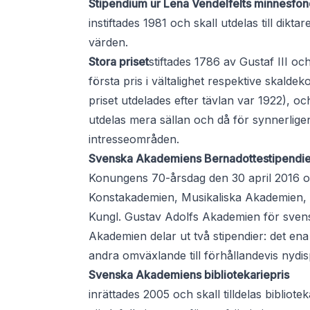
Stipendium ur Lena Vendelfelts minnesfon
instiftades 1981 och skall utdelas till dik
värden.
Stora priset
stiftades 1786 av Gustaf III o
första pris i vältalighet respektive skald
priset utdelades efter tävlan var 1922), o
utdelas mera sällan och då för synnerlig
intresseområden.
Svenska Akademiens Bernadottestipendie
Konungens 70-årsdag den 30 april 2016 o
Konstakademien, Musikaliska Akademien,
Kungl. Gustav Adolfs Akademien för svensk
Akademien delar ut två stipendier: det ena t
andra omväxlande till förhållandevis nydi
Svenska Akademiens bibliotekariepris
inrättades 2005 och skall tilldelas bibliote