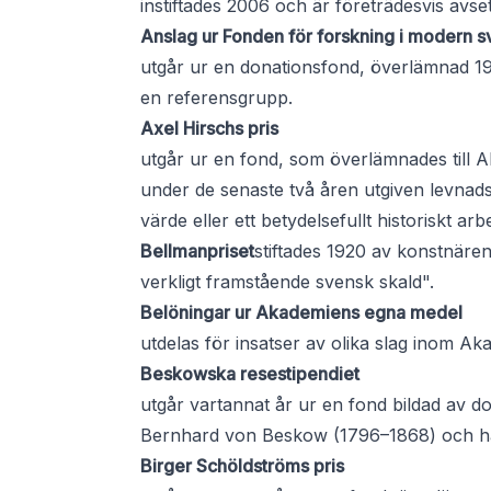
instiftades 2006 och är företrädesvis avse
Anslag ur Fonden för forskning i modern 
utgår ur en donationsfond, överlämnad 19
en referensgrupp.
Axel Hirschs pris
utgår ur en fond, som överlämnades till Ak
under de senaste två åren utgiven levnads
värde eller ett betydelsefullt historiskt arb
Bellmanpriset
stiftades 1920 av konstnäre
verkligt framstående svensk skald".
Belöningar ur Akademiens egna medel
utdelas för insatser av olika slag inom 
Beskowska resestipendiet
utgår vartannat år ur en fond bildad av d
Bernhard von Beskow (1796–1868) och hans
Birger Schöldströms pris