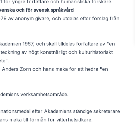
tt för yngre författare och humanistiska forskare.
svenska och för svensk språkvård
79 av anonym givare, och utdelas efter förslag från
ademien 1967, och skall tilldelas författare av "en
teckning av högt konstnärligt och kulturhistoriskt
ete".
n Anders Zorn och hans maka för att hedra "en
Akademiens verksamhetsområde.
onationsmedel efter Akademiens ständige sekreterare
 maka till förmån för vitterhetsidkare.