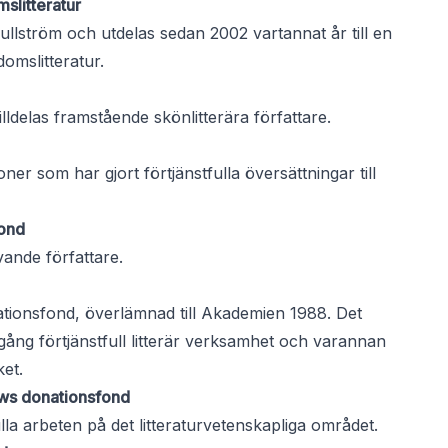
slitteratur
ullström och utdelas sedan 2002 vartannat år till en
omslitteratur.
lldelas framstående skönlitterära författare.
ner som har gjort förtjänstfulla översättningar till
fond
ovande författare.
ationsfond, överlämnad till Akademien 1988. Det
ång förtjänstfull litterär verksamhet och varannan
ket.
ows donationsfond
ulla arbeten på det litteraturvetenskapliga området.