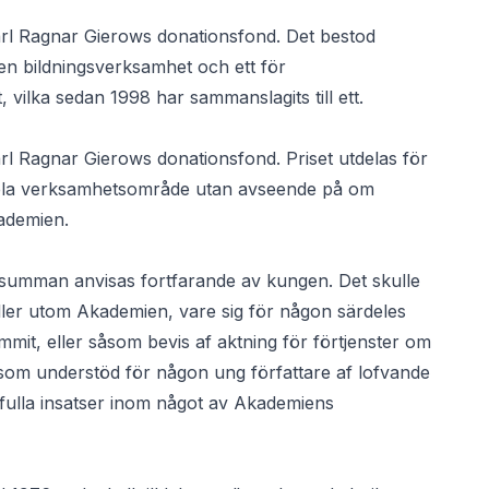
Karl Ragnar Gierows donationsfond. Det bestod
ven bildningsverksamhet och ett för
vilka sedan 1998 har sammanslagits till ett.
arl Ragnar Gierows donationsfond. Priset utdelas för
hela verksamhetsområde utan avseende på om
kademien.
issumman anvisas fortfarande av kungen. Det skulle
 eller utom Akademien, vare sig för någon särdeles
mmit, eller såsom bevis af aktning för förtjenster om
såsom understöd för någon ung författare af lofvande
stfulla insatser inom något av Akademiens