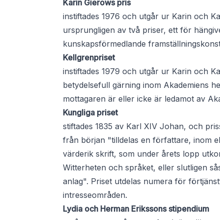
Karin Gierows pris
instiftades 1976 och utgår ur Karin och 
ursprungligen av två priser, ett för hängi
kunskapsförmedlande framställningskonst, 
Kellgrenpriset
instiftades 1979 och utgår ur Karin och K
betydelsefull gärning inom Akademiens 
mottagaren är eller icke är ledamot av A
Kungliga priset
stiftades 1835 av Karl XIV Johan, och pr
från början "tilldelas en författare, inom
värderik skrift, som under årets lopp utko
Witterheten och språket, eller slutligen 
anlag". Priset utdelas numera för förtjän
intresseområden.
Lydia och Herman Erikssons stipendium