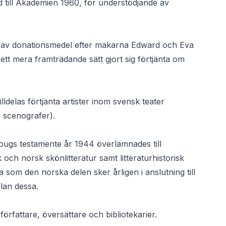
 till Akademien 1960, för understödjande av
5 av donationsmedel efter makarna Edward och Eva
 ett mera framträdande sätt gjort sig förtjänta om
ldelas förtjänta artister inom svensk teater
r scenografer).
ugs testamente år 1944 överlämnades till
ch norsk skönlitteratur samt litteraturhistorisk
 som den norska delen sker årligen i anslutning till
lan dessa.
 författare, översättare och bibliotekarier.