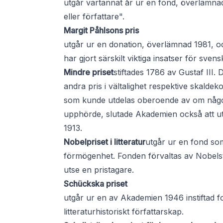
utgår vartannat år ur en fond, överlämnad 
eller författare".
Margit Påhlsons pris
utgår ur en donation, överlämnad 1981, 
har gjort särskilt viktiga insatser för sven
Mindre priset
stiftades 1786 av Gustaf III.
andra pris i vältalighet respektive skalde
som kunde utdelas oberoende av om någon 
upphörde, slutade Akademien också att utd
1913.
Nobelpriset i litteratur
utgår ur en fond so
förmögenhet. Fonden förvaltas av Nobels
utse en pristagare.
Schückska priset
utgår ur en av Akademien 1946 instiftad f
litteraturhistoriskt författarskap.