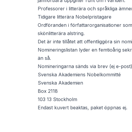
jämförbara uppgifter runt om i världen.
Professorer i litterära och språkliga ämne
Tidigare litterära Nobelpristagare
Ordföranden i författarorganisationer som
skönlitterära alstring.
Det är inte tillåtet att offentliggöra sin nom
Nomineringslistan lyder en femtioårig sek
än så.
Nomineringarna sänds via brev (ej e-post) t
Svenska Akademiens Nobelkommitté
Svenska Akademien
Box 2118
103 13 Stockholm
Endast kuvert beaktas, paket öppnas ej.