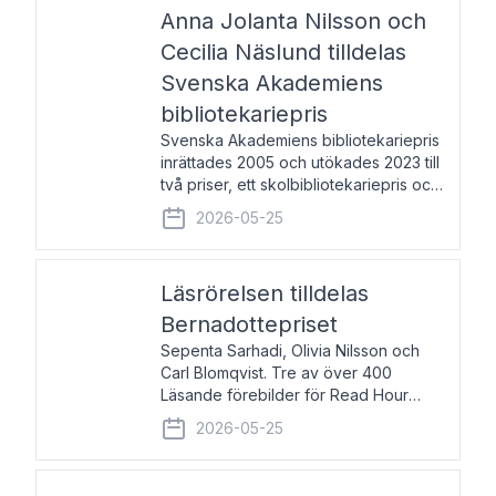
pristagarna äger rum under
Anna Jolanta Nilsson och
Cecilia Näslund tilldelas
Svenska Akademiens
bibliotekariepris
Svenska Akademiens bibliotekariepris
inrättades 2005 och utökades 2023 till
två priser, ett skolbibliotekariepris och
ett folkbibliotekariepris. Priserna skall
2026-05-25
tilldelas bibliotekarier vid svenska folk-
och skolbibliotek som gjort värdefull
Läsrörelsen tilldelas
Bernadottepriset
Sepenta Sarhadi, Olivia Nilsson och
Carl Blomqvist. Tre av över 400
Läsande förebilder för Read Hour
Sverige. Foto: Michael Wall. Den ideella
2026-05-25
föreningen Läsrörelsen tilldelas
Bernadottepriset 2026 för att den
under ett kvarts sekel gjort re