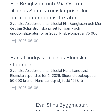
Elin Bengtsson och Mia Öström
tilldelas Schullströmska priset för
barn- och ungdomslitteratur
Svenska Akademien har tilldelat Elin Bengtsson och Mia
Öström Schullströmska priset för barn- och
ungdomslitteratur för år 2026. Prisbeloppet är 75 000
kronor vardera. Elin Bengtsson, född 1987, är författare
2026-06-09
och forskare i genusvetenskap.
Hans Landqvist tilldelas Blomska
stipendiet
Svenska Akademien har tilldelat Hans Landqvist
Blomska stipendiet för år 2026. Stipendiebeloppet är
50 000 kronor. Hans Landqvist, född 1958, är
professor i svenska vid Göteborgs universitet. Han
2026-06-08
disputerade år 2000 på avhandlingen Författn
Eva-Stina Byggmästar,