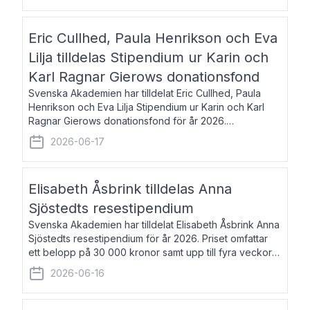
Eric Cullhed, Paula Henrikson och Eva
Lilja tilldelas Stipendium ur Karin och
Karl Ragnar Gierows donationsfond
Svenska Akademien har tilldelat Eric Cullhed, Paula
Henrikson och Eva Lilja Stipendium ur Karin och Karl
Ragnar Gierows donationsfond för år 2026.
Stipendiebeloppet är på 70 000 kronor vardera. Eric
2026-06-17
Cullhed, född 1985, är professor i grekis
Elisabeth Åsbrink tilldelas Anna
Sjöstedts resestipendium
Svenska Akademien har tilldelat Elisabeth Åsbrink Anna
Sjöstedts resestipendium för år 2026. Priset omfattar
ett belopp på 30 000 kronor samt upp till fyra veckors
fri vistelse i Akademiens lägenhet i Berlin. Elisabeth
2026-06-16
Åsbrink, född 1965 oc