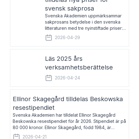
svensk sakprosa
Svenska Akademien uppmärksammar
sakprosans betydelse i den svenska
litteraturen med tre nyinstiftade priser:
Svenska Akademiens pris till
2026-04-29
framstående författare av svensk
sakprosa som i år går till Magnus
Västerbro, Svenska Akademiens pris
Läs 2025 års
verksamhetsberättelse
2026-04-24
Ellinor Skagegård tilldelas Beskowska
resestipendiet
Svenska Akademien har tilldelat Ellinor Skagegård
Beskowska resestipendiet för år 2026. Stipendiet är på
80 000 kronor. Ellinor Skagegård, född 1984, är
författare, journalist och musiker. Hon skriver
2026-04-21