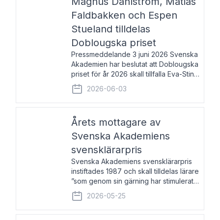
Magnus Dahlström, Matias
Faldbakken och Espen
Stueland tilldelas
Doblougska priset
Pressmeddelande 3 juni 2026 Svenska
Akademien har beslutat att Doblougska
priset för år 2026 skall tillfalla Eva-Stina
Byggmästar, Magnus Dahlström, Matias
2026-06-03
Faldbakken samt Espen Stueland.
Prisbeloppet är 200 000 svenska
kronor per mottagare
Årets mottagare av
Svenska Akademiens
svensklärarpris
Svenska Akademiens svensklärarpris
instiftades 1987 och skall tilldelas lärare
”som genom sin gärning har stimulerat
intresset hos unga människor för
2026-05-25
svenska språket och litteraturen”.
Prisutdelning och samtal med