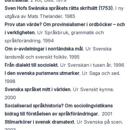
burträsktal
. 2 vol, Diss. 1979
Sven Hofs Swänska språkets rätta skrifsätt (1753)
. I ny
utgåva av Mats Thelander. 1985
Prov utan värde? Om provinsialismer i ordböcker – och
i verkligheten
. Ur Språkbruk, grammatik och
språkförändring. 1994
Om o-avdelningar i norrländska mål
. Ur Svenska
landsmål och svenskt folkliv. 1995
Från dialekt till sociolekt
. Ur Svenskan i tusen år. 1996
I den svenska purismens utmarker
. Ur Saga och sed.
1998
Svenska språket mitt i världen
. Ur Svenskt kynne.
2000
Socialiserad språkhistoria? Om sociolingvistikens
bidrag till förståelsen av språkförändringar
. 2001
Stilmarkörer i svensk dramatext
. Ur Svenska på scen.