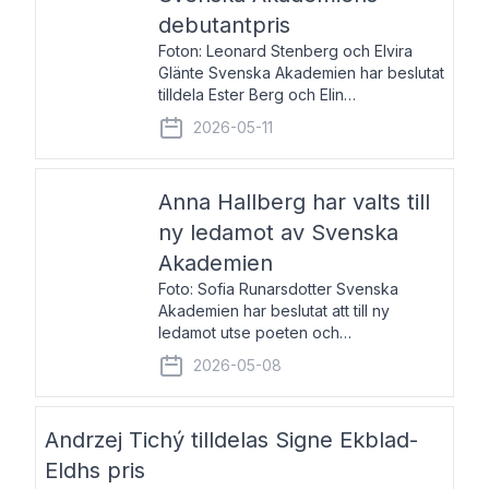
debutantpris
Foton: Leonard Stenberg och Elvira
Glänte Svenska Akademien har beslutat
tilldela Ester Berg och Elin
Michaelsdotter Svenska Akademiens
2026-05-11
debutantpris för år 2026. Priset är
nyinstiftat och syftar till att lyfta fram
intressanta och löftesrik
Anna Hallberg har valts till
ny ledamot av Svenska
Akademien
Foto: Sofia Runarsdotter Svenska
Akademien har beslutat att till ny
ledamot utse poeten och
litteraturkritikern Anna Hallberg. Hon
2026-05-08
efterträder poeten Tua Forsström på
stol 18 och kommer att ta sitt inträde vid
Akademiens högtidssammankomst
Andrzej Tichý tilldelas Signe Ekblad-
Eldhs pris