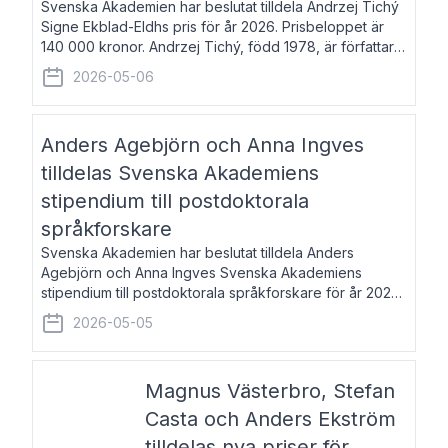
Svenska Akademien har beslutat tilldela Andrzej Tichý
Signe Ekblad-Eldhs pris för år 2026. Prisbeloppet är
140 000 kronor. Andrzej Tichý, född 1978, är författare
och kulturskribent. Han debuterade 2005 med den
2026-05-06
lovordade romanen Sex liter l
Anders Agebjörn och Anna Ingves
tilldelas Svenska Akademiens
stipendium till postdoktorala
språkforskare
Svenska Akademien har beslutat tilldela Anders
Agebjörn och Anna Ingves Svenska Akademiens
stipendium till postdoktorala språkforskare för år 2026.
Stipendiebeloppet är 75 000 kronor per mottagare.
2026-05-05
Anders Agebjörn, född 1984, är universitet
Magnus Västerbro, Stefan
Casta och Anders Ekström
tilldelas nya priser för