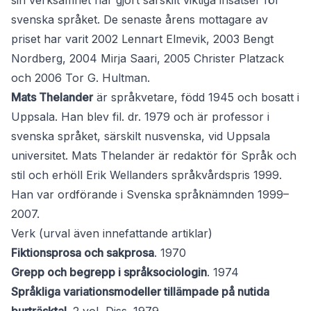
sin verksamhet har gjort särskilt viktiga insatser för
svenska språket. De senaste årens mottagare av
priset har varit 2002 Lennart Elmevik, 2003 Bengt
Nordberg, 2004 Mirja Saari, 2005 Christer Platzack
och 2006 Tor G. Hultman.
Mats Thelander
är språkvetare, född 1945 och bosatt i
Uppsala. Han blev fil. dr. 1979 och är professor i
svenska språket, särskilt nusvenska, vid Uppsala
universitet. Mats Thelander är redaktör för Språk och
stil och erhöll Erik Wellanders språkvårdspris 1999.
Han var ordförande i Svenska språknämnden 1999–
2007.
Verk (urval även innefattande artiklar)
Fiktionsprosa och sakprosa
. 1970
Grepp och begrepp i språksociologin
. 1974
Språkliga variationsmodeller tillämpade på nutida