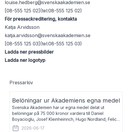
louise.hedberg@svenskaakademien.se
[08-555 125 02](tel:08-555 125 02)
För pressackreditering, kontakta
Katja Arvidsson
katja.arvidsson@svenskaakademien.se
[08-555 125 03](tel:08-555 125 03)
Ladda ner pressbilder
Ladda ner logotyp
Pressarkiv
Belöningar ur Akademiens egna medel
Svenska Akademien har ur egna medel delat ut
belöningar på 75 000 kronor vardera till Daniel
Boyacioglu, Josef Kleinheinrich, Hugo Nordland, Felicia
Stenroth och Svante Strandberg. Daniel Boyacioglu,
2026-06-17
född 1981, är poet och scenartist. Josef