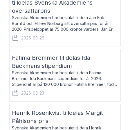
tilldelas Svenska Akademiens
översättarpris
Svenska Akademien har beslutat tilldela Jan Erik
Bornlid och Hillevi Norburg sitt översättarpris för år
2026. Prisbeloppet är 75 000 kronor vardera. Jan Erik
Bornlid, född 1947, är översättare från tyska. Han är
2026-03-26
främst känd för sina översät
Fatima Bremmer tilldelas Ida
Bäckmans stipendium
Svenska Akademien har beslutat tilldela Fatima
Bremmer Ida Bäckmans stipendium för år 2026.
Stipendiet är på 120 000 kronor. Fatima Bremmer, född
1977, är journalist och författare. Hon utkom i fjol med
2026-03-23
boken Ligan. Klarakvarterens blodsyst
Henrik Rosenkvist tilldelas Margit
Påhlsons pris
Svenska Akademien har beslutat tilldela Henrik