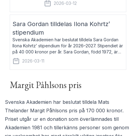
fem av de kungliga akademierna det så
2026-03-12
kallade Bernadotteprogrammet med
syfte att genom stipendier erbjuda stöd
och fortbildning till fo
Sara Gordan tilldelas Ilona Kohrtz’
stipendium
Svenska Akademien har beslutat tilldela Sara Gordan
Ilona Kohrtz’ stipendium för år 2026–2027. Stipendiet är
på 40 000 kronor per år. Sara Gordan, född 1972, är
författare och översättare. Hon debuterade 2006 med
2026-03-11
det prosalyriska verket En
Margit Påhlsons pris
Svenska Akademien har beslutat tilldela Mats
Thelander Margit Påhlsons pris på 170 000 kronor.
Priset utgår ur en donation som överlämnades till
Akademien 1981 och tillerkänns personer som genom