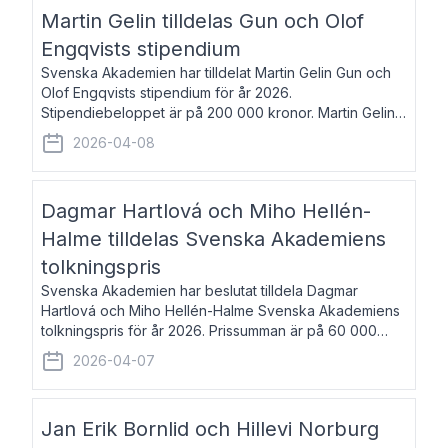
talar om språk och poesi – o
Martin Gelin tilldelas Gun och Olof
Engqvists stipendium
Svenska Akademien har tilldelat Martin Gelin Gun och
Olof Engqvists stipendium för år 2026.
Stipendiebeloppet är på 200 000 kronor. Martin Gelin,
född 1978, är journalist och författare. Han lever
2026-04-08
numera i Paris men var under många år bosat
Dagmar Hartlová och Miho Hellén-
Halme tilldelas Svenska Akademiens
tolkningspris
Svenska Akademien har beslutat tilldela Dagmar
Hartlová och Miho Hellén-Halme Svenska Akademiens
tolkningspris för år 2026. Prissumman är på 60 000
kronor var. Dagmar Hartlová, född 1951, översätter
2026-04-07
huvudsakligen från svenska till tjeckiska
Jan Erik Bornlid och Hillevi Norburg