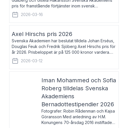
Gullberg och Gisela Håkansson Svenska Akademiens
pris för framstående förtjänster inom svensk
språkforskning och språkvård till minne av Carl Gabriel
2026-03-16
och Karin Forsberg för år 2026. Prissumma
Axel Hirschs pris 2026
Svenska Akademien har beslutat tilldela Johan Erséus,
Douglas Feuk och Fredrik Sjöberg Axel Hirschs pris för
år 2026. Prisbeloppet är på 125 000 kronor vardera.
Johan Erséus, född 1959, är fackboksförfattare och
2026-03-12
journalist med mångårigt för
Iman Mohammed och Sofia
Roberg tilldelas Svenska
Akademiens
Bernadottestipendier 2026
Fotografer: Robin Rådenman och Kajsa
Göransson Med anledning av H.M.
Konungens 70-årsdag 2016 instiftade