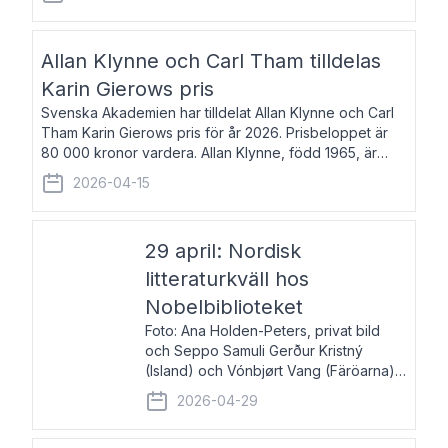
återkommande för Svenska Dagbladet, Ups
Allan Klynne och Carl Tham tilldelas
Karin Gierows pris
Svenska Akademien har tilldelat Allan Klynne och Carl
Tham Karin Gierows pris för år 2026. Prisbeloppet är
80 000 kronor vardera. Allan Klynne, född 1965, är
arkeolog, författare, översättare och fil.dr i antikens
2026-04-15
kultur och samhällsliv. Ut
29 april: Nordisk
litteraturkväll hos
Nobelbiblioteket
Foto: Ana Holden-Peters, privat bild
och Seppo Samuli Gerður Kristný
(Island) och Vónbjørt Vang (Färöarna)
läser ur sina verk och samtalar med
2026-04-29
John Swedenmark. De läser upp på
färöiska, isländska och svenska och