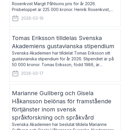
Rosenkvist Margit Påhlsons pris för år 2026.
Prisbeloppet är 225 000 kronor. Henrik Rosenkvist,
född 1965, är professor i nordiska språk vid Göteborgs
2026-03-19
universitet. Han disputerade 2004 på avhan
Tomas Eriksson tilldelas Svenska
Akademiens gustavianska stipendium
Svenska Akademien har tilldelat Tomas Eriksson sitt
gustavianska stipendium för år 2026. Stipendiet är på
50 000 kronor. Tomas Eriksson, född 1986, är
projektledare inom marknadsföring och författare och
2026-03-17
utkom i fjol med boken Syndabocken.
Marianne Gullberg och Gisela
Håkansson belönas för framstående
förtjänster inom svensk
språkforskning och språkvård
Svenska Akademien har beslutat tilldela Marianne