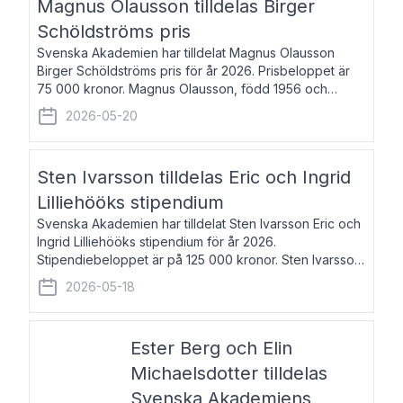
Magnus Olausson tilldelas Birger
Schöldströms pris
Svenska Akademien har tilldelat Magnus Olausson
Birger Schöldströms pris för år 2026. Prisbeloppet är
75 000 kronor. Magnus Olausson, född 1956 och
bosatt i Stockholm, är konstvetare, museiman och
2026-05-20
hovman. Han disputerade 1993 vid Uppsala un
Sten Ivarsson tilldelas Eric och Ingrid
Lilliehööks stipendium
Svenska Akademien har tilldelat Sten Ivarsson Eric och
Ingrid Lilliehööks stipendium för år 2026.
Stipendiebeloppet är på 125 000 kronor. Sten Ivarsson,
född 1979, är mediateksamordnare vid
2026-05-18
Söderslättsgymnasiet i Trelleborg. Här har han på
Ester Berg och Elin
Michaelsdotter tilldelas
Svenska Akademiens