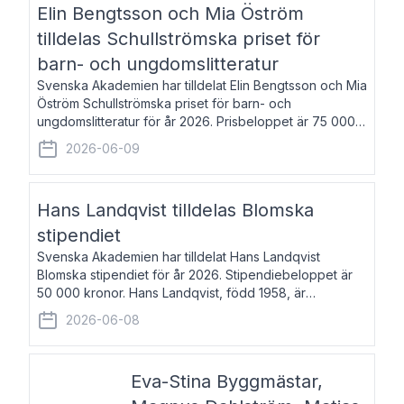
Elin Bengtsson och Mia Öström
tilldelas Schullströmska priset för
barn- och ungdomslitteratur
Svenska Akademien har tilldelat Elin Bengtsson och Mia
Öström Schullströmska priset för barn- och
ungdomslitteratur för år 2026. Prisbeloppet är 75 000
kronor vardera. Elin Bengtsson, född 1987, är författare
2026-06-09
och forskare i genusvetenskap.
Hans Landqvist tilldelas Blomska
stipendiet
Svenska Akademien har tilldelat Hans Landqvist
Blomska stipendiet för år 2026. Stipendiebeloppet är
50 000 kronor. Hans Landqvist, född 1958, är
professor i svenska vid Göteborgs universitet. Han
2026-06-08
disputerade år 2000 på avhandlingen Författn
Eva-Stina Byggmästar,