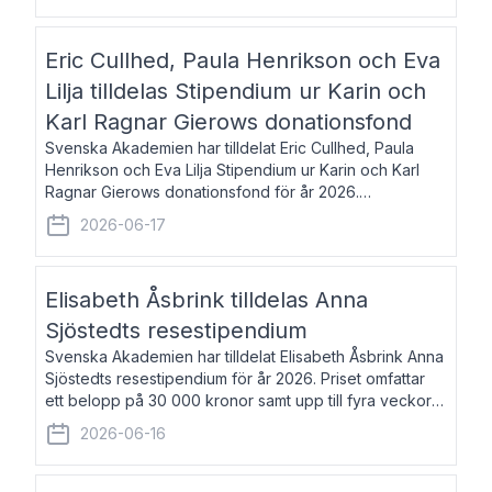
Eric Cullhed, Paula Henrikson och Eva
Lilja tilldelas Stipendium ur Karin och
Karl Ragnar Gierows donationsfond
Svenska Akademien har tilldelat Eric Cullhed, Paula
Henrikson och Eva Lilja Stipendium ur Karin och Karl
Ragnar Gierows donationsfond för år 2026.
Stipendiebeloppet är på 70 000 kronor vardera. Eric
2026-06-17
Cullhed, född 1985, är professor i grekis
Elisabeth Åsbrink tilldelas Anna
Sjöstedts resestipendium
Svenska Akademien har tilldelat Elisabeth Åsbrink Anna
Sjöstedts resestipendium för år 2026. Priset omfattar
ett belopp på 30 000 kronor samt upp till fyra veckors
fri vistelse i Akademiens lägenhet i Berlin. Elisabeth
2026-06-16
Åsbrink, född 1965 oc