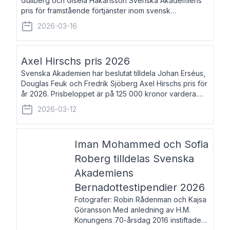
Gullberg och Gisela Håkansson Svenska Akademiens
pris för framstående förtjänster inom svensk
språkforskning och språkvård till minne av Carl Gabriel
2026-03-16
och Karin Forsberg för år 2026. Prissumma
Axel Hirschs pris 2026
Svenska Akademien har beslutat tilldela Johan Erséus,
Douglas Feuk och Fredrik Sjöberg Axel Hirschs pris för
år 2026. Prisbeloppet är på 125 000 kronor vardera.
Johan Erséus, född 1959, är fackboksförfattare och
2026-03-12
journalist med mångårigt för
Iman Mohammed och Sofia
Roberg tilldelas Svenska
Akademiens
Bernadottestipendier 2026
Fotografer: Robin Rådenman och Kajsa
Göransson Med anledning av H.M.
Konungens 70-årsdag 2016 instiftade