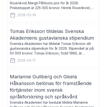
Rosenkvist Margit Påhlsons pris för år 2026.
Prisbeloppet är 225 000 kronor. Henrik Rosenkvist,
född 1965, är professor i nordiska språk vid Göteborgs
2026-03-19
universitet. Han disputerade 2004 på avhan
Tomas Eriksson tilldelas Svenska
Akademiens gustavianska stipendium
Svenska Akademien har tilldelat Tomas Eriksson sitt
gustavianska stipendium för år 2026. Stipendiet är på
50 000 kronor. Tomas Eriksson, född 1986, är
projektledare inom marknadsföring och författare och
2026-03-17
utkom i fjol med boken Syndabocken.
Marianne Gullberg och Gisela
Håkansson belönas för framstående
förtjänster inom svensk
språkforskning och språkvård
Svenska Akademien har beslutat tilldela Marianne