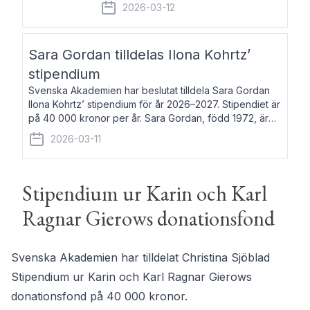
fem av de kungliga akademierna det så
2026-03-12
kallade Bernadotteprogrammet med
syfte att genom stipendier erbjuda stöd
och fortbildning till fo
Sara Gordan tilldelas Ilona Kohrtz’
stipendium
Svenska Akademien har beslutat tilldela Sara Gordan
Ilona Kohrtz’ stipendium för år 2026–2027. Stipendiet är
på 40 000 kronor per år. Sara Gordan, född 1972, är
författare och översättare. Hon debuterade 2006 med
2026-03-11
det prosalyriska verket En
Stipendium ur Karin och Karl
Ragnar Gierows donationsfond
Svenska Akademien har tilldelat Christina Sjöblad
Stipendium ur Karin och Karl Ragnar Gierows
donationsfond på 40 000 kronor.