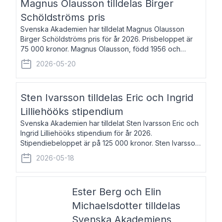
Magnus Olausson tilldelas Birger
Schöldströms pris
Svenska Akademien har tilldelat Magnus Olausson
Birger Schöldströms pris för år 2026. Prisbeloppet är
75 000 kronor. Magnus Olausson, född 1956 och
bosatt i Stockholm, är konstvetare, museiman och
2026-05-20
hovman. Han disputerade 1993 vid Uppsala un
Sten Ivarsson tilldelas Eric och Ingrid
Lilliehööks stipendium
Svenska Akademien har tilldelat Sten Ivarsson Eric och
Ingrid Lilliehööks stipendium för år 2026.
Stipendiebeloppet är på 125 000 kronor. Sten Ivarsson,
född 1979, är mediateksamordnare vid
2026-05-18
Söderslättsgymnasiet i Trelleborg. Här har han på
Ester Berg och Elin
Michaelsdotter tilldelas
Svenska Akademiens