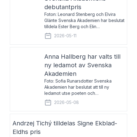
debutantpris
Foton: Leonard Stenberg och Elvira
Glänte Svenska Akademien har beslutat
tilldela Ester Berg och Elin
Michaelsdotter Svenska Akademiens
2026-05-11
debutantpris för år 2026. Priset är
nyinstiftat och syftar till att lyfta fram
intressanta och löftesrik
Anna Hallberg har valts till
ny ledamot av Svenska
Akademien
Foto: Sofia Runarsdotter Svenska
Akademien har beslutat att till ny
ledamot utse poeten och
litteraturkritikern Anna Hallberg. Hon
2026-05-08
efterträder poeten Tua Forsström på
stol 18 och kommer att ta sitt inträde vid
Akademiens högtidssammankomst
Andrzej Tichý tilldelas Signe Ekblad-
Eldhs pris