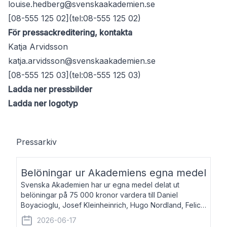
louise.hedberg@svenskaakademien.se
[08-555 125 02](tel:08-555 125 02)
För pressackreditering, kontakta
Katja Arvidsson
katja.arvidsson@svenskaakademien.se
[08-555 125 03](tel:08-555 125 03)
Ladda ner pressbilder
Ladda ner logotyp
Pressarkiv
Belöningar ur Akademiens egna medel
Svenska Akademien har ur egna medel delat ut
belöningar på 75 000 kronor vardera till Daniel
Boyacioglu, Josef Kleinheinrich, Hugo Nordland, Felicia
Stenroth och Svante Strandberg. Daniel Boyacioglu,
2026-06-17
född 1981, är poet och scenartist. Josef