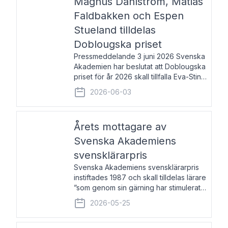
Magnus Dahlström, Matias
Faldbakken och Espen
Stueland tilldelas
Doblougska priset
Pressmeddelande 3 juni 2026 Svenska
Akademien har beslutat att Doblougska
priset för år 2026 skall tillfalla Eva-Stina
Byggmästar, Magnus Dahlström, Matias
2026-06-03
Faldbakken samt Espen Stueland.
Prisbeloppet är 200 000 svenska
kronor per mottagare
Årets mottagare av
Svenska Akademiens
svensklärarpris
Svenska Akademiens svensklärarpris
instiftades 1987 och skall tilldelas lärare
”som genom sin gärning har stimulerat
intresset hos unga människor för
2026-05-25
svenska språket och litteraturen”.
Prisutdelning och samtal med