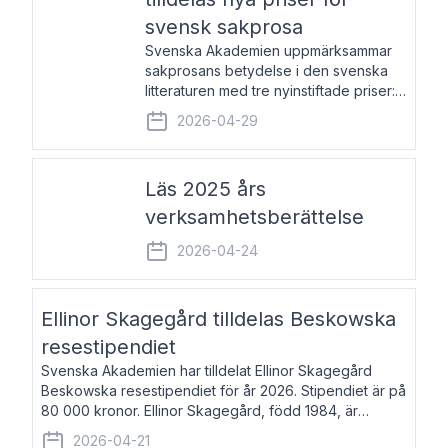
svensk sakprosa
Svenska Akademien uppmärksammar
sakprosans betydelse i den svenska
litteraturen med tre nyinstiftade priser:
Svenska Akademiens pris till
2026-04-29
framstående författare av svensk
sakprosa som i år går till Magnus
Västerbro, Svenska Akademiens pris
Läs 2025 års
verksamhetsberättelse
2026-04-24
Ellinor Skagegård tilldelas Beskowska
resestipendiet
Svenska Akademien har tilldelat Ellinor Skagegård
Beskowska resestipendiet för år 2026. Stipendiet är på
80 000 kronor. Ellinor Skagegård, född 1984, är
författare, journalist och musiker. Hon skriver
2026-04-21