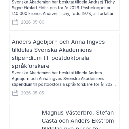
Svenska Akademien har beslutat tilldela Andrzej Tichý
Signe Ekblad-Eldhs pris för år 2026. Prisbeloppet är
140 000 kronor. Andrzej Tichý, född 1978, är författare
och kulturskribent. Han debuterade 2005 med den
2026-05-06
lovordade romanen Sex liter l
Anders Agebjörn och Anna Ingves
tilldelas Svenska Akademiens
stipendium till postdoktorala
språkforskare
Svenska Akademien har beslutat tilldela Anders
Agebjörn och Anna Ingves Svenska Akademiens
stipendium till postdoktorala språkforskare för år 2026.
Stipendiebeloppet är 75 000 kronor per mottagare.
2026-05-05
Anders Agebjörn, född 1984, är universitet
Magnus Västerbro, Stefan
Casta och Anders Ekström
tilldelas nya priser för