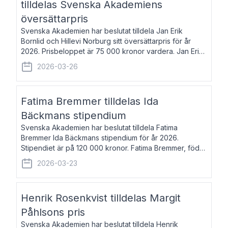
tilldelas Svenska Akademiens
översättarpris
Svenska Akademien har beslutat tilldela Jan Erik
Bornlid och Hillevi Norburg sitt översättarpris för år
2026. Prisbeloppet är 75 000 kronor vardera. Jan Erik
Bornlid, född 1947, är översättare från tyska. Han är
2026-03-26
främst känd för sina översät
Fatima Bremmer tilldelas Ida
Bäckmans stipendium
Svenska Akademien har beslutat tilldela Fatima
Bremmer Ida Bäckmans stipendium för år 2026.
Stipendiet är på 120 000 kronor. Fatima Bremmer, född
1977, är journalist och författare. Hon utkom i fjol med
2026-03-23
boken Ligan. Klarakvarterens blodsyst
Henrik Rosenkvist tilldelas Margit
Påhlsons pris
Svenska Akademien har beslutat tilldela Henrik