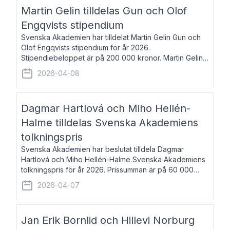
talar om språk och poesi – o
Martin Gelin tilldelas Gun och Olof
Engqvists stipendium
Svenska Akademien har tilldelat Martin Gelin Gun och
Olof Engqvists stipendium för år 2026.
Stipendiebeloppet är på 200 000 kronor. Martin Gelin,
född 1978, är journalist och författare. Han lever
2026-04-08
numera i Paris men var under många år bosat
Dagmar Hartlová och Miho Hellén-
Halme tilldelas Svenska Akademiens
tolkningspris
Svenska Akademien har beslutat tilldela Dagmar
Hartlová och Miho Hellén-Halme Svenska Akademiens
tolkningspris för år 2026. Prissumman är på 60 000
kronor var. Dagmar Hartlová, född 1951, översätter
2026-04-07
huvudsakligen från svenska till tjeckiska
Jan Erik Bornlid och Hillevi Norburg