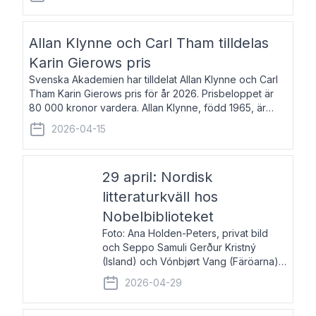
återkommande för Svenska Dagbladet, Ups
Allan Klynne och Carl Tham tilldelas
Karin Gierows pris
Svenska Akademien har tilldelat Allan Klynne och Carl
Tham Karin Gierows pris för år 2026. Prisbeloppet är
80 000 kronor vardera. Allan Klynne, född 1965, är
arkeolog, författare, översättare och fil.dr i antikens
2026-04-15
kultur och samhällsliv. Ut
29 april: Nordisk
litteraturkväll hos
Nobelbiblioteket
Foto: Ana Holden-Peters, privat bild
och Seppo Samuli Gerður Kristný
(Island) och Vónbjørt Vang (Färöarna)
läser ur sina verk och samtalar med
2026-04-29
John Swedenmark. De läser upp på
färöiska, isländska och svenska och