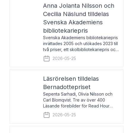
pristagarna äger rum under
Anna Jolanta Nilsson och
Cecilia Näslund tilldelas
Svenska Akademiens
bibliotekariepris
Svenska Akademiens bibliotekariepris
inrättades 2005 och utökades 2023 till
två priser, ett skolbibliotekariepris och
ett folkbibliotekariepris. Priserna skall
2026-05-25
tilldelas bibliotekarier vid svenska folk-
och skolbibliotek som gjort värdefull
Läsrörelsen tilldelas
Bernadottepriset
Sepenta Sarhadi, Olivia Nilsson och
Carl Blomqvist. Tre av över 400
Läsande förebilder för Read Hour
Sverige. Foto: Michael Wall. Den ideella
2026-05-25
föreningen Läsrörelsen tilldelas
Bernadottepriset 2026 för att den
under ett kvarts sekel gjort re