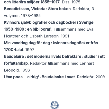
och litterära miljöer 1855–1917
. Diss. 1975
Benedictsson, Victoria : Stora boken
. Redaktör, 3
volymer. 1978–1985
Kvinnors självbiografier och dagböcker i Sverige
1650–1989 : en bibliografi
. Tillsammans med Eva
Hœttner och Lisbeth Larsson. 1991
Min vandring dag för dag : kvinnors dagböcker från
1700-talet
. 1997
Baudelaire : det moderna livets betraktare : studier i ett
författarskap
. Redaktör tillsammans med Lennart
Leopold. 1998
Utan poesi – aldrig! : Baudelaaire i nuet
. Redaktör. 2008