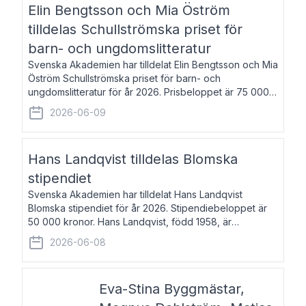
Elin Bengtsson och Mia Öström
tilldelas Schullströmska priset för
barn- och ungdomslitteratur
Svenska Akademien har tilldelat Elin Bengtsson och Mia
Öström Schullströmska priset för barn- och
ungdomslitteratur för år 2026. Prisbeloppet är 75 000
kronor vardera. Elin Bengtsson, född 1987, är författare
2026-06-09
och forskare i genusvetenskap.
Hans Landqvist tilldelas Blomska
stipendiet
Svenska Akademien har tilldelat Hans Landqvist
Blomska stipendiet för år 2026. Stipendiebeloppet är
50 000 kronor. Hans Landqvist, född 1958, är
professor i svenska vid Göteborgs universitet. Han
2026-06-08
disputerade år 2000 på avhandlingen Författn
Eva-Stina Byggmästar,