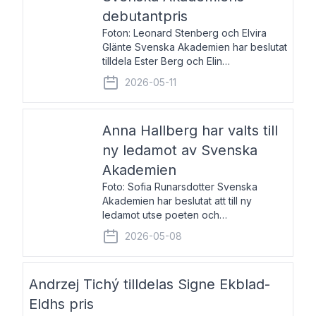
debutantpris
Foton: Leonard Stenberg och Elvira
Glänte Svenska Akademien har beslutat
tilldela Ester Berg och Elin
Michaelsdotter Svenska Akademiens
2026-05-11
debutantpris för år 2026. Priset är
nyinstiftat och syftar till att lyfta fram
intressanta och löftesrik
Anna Hallberg har valts till
ny ledamot av Svenska
Akademien
Foto: Sofia Runarsdotter Svenska
Akademien har beslutat att till ny
ledamot utse poeten och
litteraturkritikern Anna Hallberg. Hon
2026-05-08
efterträder poeten Tua Forsström på
stol 18 och kommer att ta sitt inträde vid
Akademiens högtidssammankomst
Andrzej Tichý tilldelas Signe Ekblad-
Eldhs pris