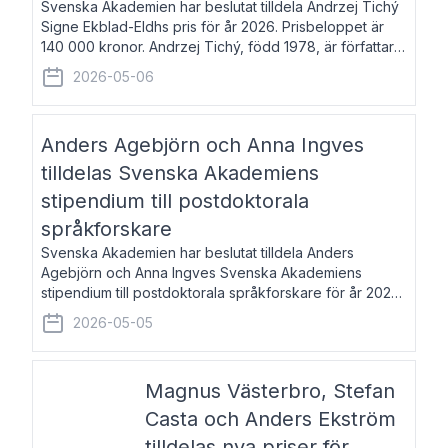
Svenska Akademien har beslutat tilldela Andrzej Tichý
Signe Ekblad-Eldhs pris för år 2026. Prisbeloppet är
140 000 kronor. Andrzej Tichý, född 1978, är författare
och kulturskribent. Han debuterade 2005 med den
2026-05-06
lovordade romanen Sex liter l
Anders Agebjörn och Anna Ingves
tilldelas Svenska Akademiens
stipendium till postdoktorala
språkforskare
Svenska Akademien har beslutat tilldela Anders
Agebjörn och Anna Ingves Svenska Akademiens
stipendium till postdoktorala språkforskare för år 2026.
Stipendiebeloppet är 75 000 kronor per mottagare.
2026-05-05
Anders Agebjörn, född 1984, är universitet
Magnus Västerbro, Stefan
Casta och Anders Ekström
tilldelas nya priser för