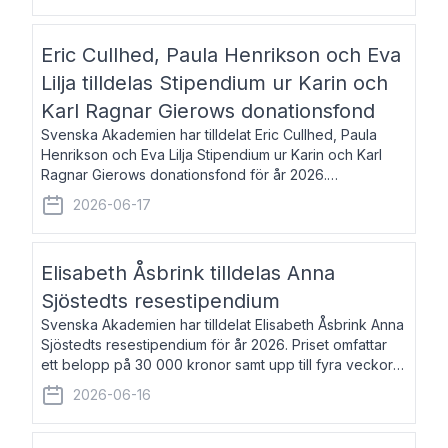
Eric Cullhed, Paula Henrikson och Eva
Lilja tilldelas Stipendium ur Karin och
Karl Ragnar Gierows donationsfond
Svenska Akademien har tilldelat Eric Cullhed, Paula
Henrikson och Eva Lilja Stipendium ur Karin och Karl
Ragnar Gierows donationsfond för år 2026.
Stipendiebeloppet är på 70 000 kronor vardera. Eric
2026-06-17
Cullhed, född 1985, är professor i grekis
Elisabeth Åsbrink tilldelas Anna
Sjöstedts resestipendium
Svenska Akademien har tilldelat Elisabeth Åsbrink Anna
Sjöstedts resestipendium för år 2026. Priset omfattar
ett belopp på 30 000 kronor samt upp till fyra veckors
fri vistelse i Akademiens lägenhet i Berlin. Elisabeth
2026-06-16
Åsbrink, född 1965 oc