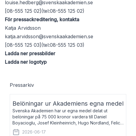
louise.hedberg@svenskaakademien.se
[08-555 125 02](tel:08-555 125 02)
För pressackreditering, kontakta
Katja Arvidsson
katja.arvidsson@svenskaakademien.se
[08-555 125 03](tel:08-555 125 03)
Ladda ner pressbilder
Ladda ner logotyp
Pressarkiv
Belöningar ur Akademiens egna medel
Svenska Akademien har ur egna medel delat ut
belöningar på 75 000 kronor vardera till Daniel
Boyacioglu, Josef Kleinheinrich, Hugo Nordland, Felicia
Stenroth och Svante Strandberg. Daniel Boyacioglu,
2026-06-17
född 1981, är poet och scenartist. Josef