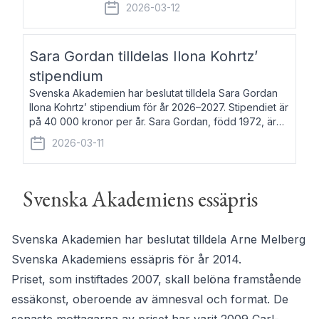
fem av de kungliga akademierna det så
2026-03-12
kallade Bernadotteprogrammet med
syfte att genom stipendier erbjuda stöd
och fortbildning till fo
Sara Gordan tilldelas Ilona Kohrtz’
stipendium
Svenska Akademien har beslutat tilldela Sara Gordan
Ilona Kohrtz’ stipendium för år 2026–2027. Stipendiet är
på 40 000 kronor per år. Sara Gordan, född 1972, är
författare och översättare. Hon debuterade 2006 med
2026-03-11
det prosalyriska verket En
Svenska Akademiens essäpris
Svenska Akademien har beslutat tilldela Arne Melberg
Svenska Akademiens essäpris för år 2014.
Priset, som instiftades 2007, skall belöna framstående
essäkonst, oberoende av ämnesval och format. De