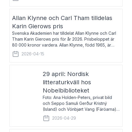
återkommande för Svenska Dagbladet, Ups
Allan Klynne och Carl Tham tilldelas
Karin Gierows pris
Svenska Akademien har tilldelat Allan Klynne och Carl
Tham Karin Gierows pris för år 2026. Prisbeloppet är
80 000 kronor vardera. Allan Klynne, född 1965, är
arkeolog, författare, översättare och fil.dr i antikens
2026-04-15
kultur och samhällsliv. Ut
29 april: Nordisk
litteraturkväll hos
Nobelbiblioteket
Foto: Ana Holden-Peters, privat bild
och Seppo Samuli Gerður Kristný
(Island) och Vónbjørt Vang (Färöarna)
läser ur sina verk och samtalar med
2026-04-29
John Swedenmark. De läser upp på
färöiska, isländska och svenska och