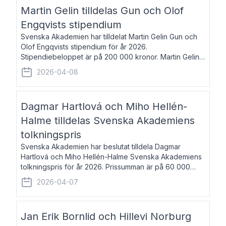
talar om språk och poesi – o
Martin Gelin tilldelas Gun och Olof
Engqvists stipendium
Svenska Akademien har tilldelat Martin Gelin Gun och
Olof Engqvists stipendium för år 2026.
Stipendiebeloppet är på 200 000 kronor. Martin Gelin,
född 1978, är journalist och författare. Han lever
2026-04-08
numera i Paris men var under många år bosat
Dagmar Hartlová och Miho Hellén-
Halme tilldelas Svenska Akademiens
tolkningspris
Svenska Akademien har beslutat tilldela Dagmar
Hartlová och Miho Hellén-Halme Svenska Akademiens
tolkningspris för år 2026. Prissumman är på 60 000
kronor var. Dagmar Hartlová, född 1951, översätter
2026-04-07
huvudsakligen från svenska till tjeckiska
Jan Erik Bornlid och Hillevi Norburg