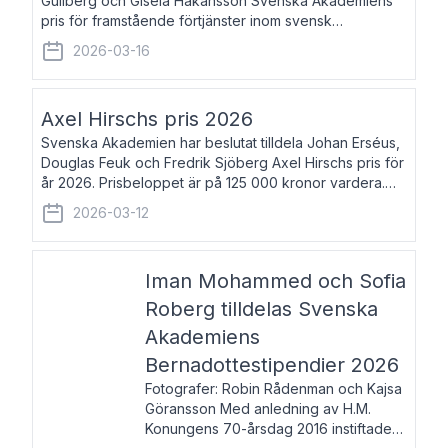
Gullberg och Gisela Håkansson Svenska Akademiens
pris för framstående förtjänster inom svensk
språkforskning och språkvård till minne av Carl Gabriel
2026-03-16
och Karin Forsberg för år 2026. Prissumma
Axel Hirschs pris 2026
Svenska Akademien har beslutat tilldela Johan Erséus,
Douglas Feuk och Fredrik Sjöberg Axel Hirschs pris för
år 2026. Prisbeloppet är på 125 000 kronor vardera.
Johan Erséus, född 1959, är fackboksförfattare och
2026-03-12
journalist med mångårigt för
Iman Mohammed och Sofia
Roberg tilldelas Svenska
Akademiens
Bernadottestipendier 2026
Fotografer: Robin Rådenman och Kajsa
Göransson Med anledning av H.M.
Konungens 70-årsdag 2016 instiftade