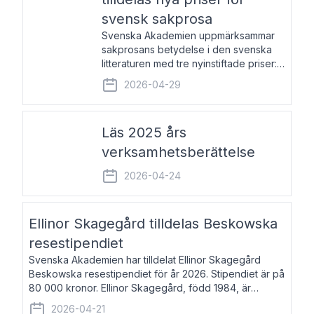
svensk sakprosa
Svenska Akademien uppmärksammar
sakprosans betydelse i den svenska
litteraturen med tre nyinstiftade priser:
Svenska Akademiens pris till
2026-04-29
framstående författare av svensk
sakprosa som i år går till Magnus
Västerbro, Svenska Akademiens pris
Läs 2025 års
verksamhetsberättelse
2026-04-24
Ellinor Skagegård tilldelas Beskowska
resestipendiet
Svenska Akademien har tilldelat Ellinor Skagegård
Beskowska resestipendiet för år 2026. Stipendiet är på
80 000 kronor. Ellinor Skagegård, född 1984, är
författare, journalist och musiker. Hon skriver
2026-04-21