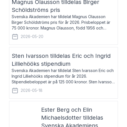
Magnus Olausson tilldelas Birger
Schöldströms pris
Svenska Akademien har tilldelat Magnus Olausson
Birger Schöldströms pris för år 2026. Prisbeloppet är
75 000 kronor. Magnus Olausson, född 1956 och
bosatt i Stockholm, är konstvetare, museiman och
2026-05-20
hovman. Han disputerade 1993 vid Uppsala un
Sten Ivarsson tilldelas Eric och Ingrid
Lilliehööks stipendium
Svenska Akademien har tilldelat Sten Ivarsson Eric och
Ingrid Lilliehööks stipendium för år 2026.
Stipendiebeloppet är på 125 000 kronor. Sten Ivarsson,
född 1979, är mediateksamordnare vid
2026-05-18
Söderslättsgymnasiet i Trelleborg. Här har han på
Ester Berg och Elin
Michaelsdotter tilldelas
Svenska Akademiens