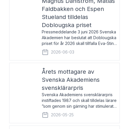
Magnus Dahlström, Matias
Faldbakken och Espen
Stueland tilldelas
Doblougska priset
Pressmeddelande 3 juni 2026 Svenska
Akademien har beslutat att Doblougska
priset för år 2026 skall tillfalla Eva-Stina
Byggmästar, Magnus Dahlström, Matias
2026-06-03
Faldbakken samt Espen Stueland.
Prisbeloppet är 200 000 svenska
kronor per mottagare
Årets mottagare av
Svenska Akademiens
svensklärarpris
Svenska Akademiens svensklärarpris
instiftades 1987 och skall tilldelas lärare
”som genom sin gärning har stimulerat
intresset hos unga människor för
2026-05-25
svenska språket och litteraturen”.
Prisutdelning och samtal med