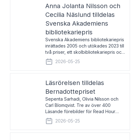
pristagarna äger rum under
Anna Jolanta Nilsson och
Cecilia Näslund tilldelas
Svenska Akademiens
bibliotekariepris
Svenska Akademiens bibliotekariepris
inrättades 2005 och utökades 2023 till
två priser, ett skolbibliotekariepris och
ett folkbibliotekariepris. Priserna skall
2026-05-25
tilldelas bibliotekarier vid svenska folk-
och skolbibliotek som gjort värdefull
Läsrörelsen tilldelas
Bernadottepriset
Sepenta Sarhadi, Olivia Nilsson och
Carl Blomqvist. Tre av över 400
Läsande förebilder för Read Hour
Sverige. Foto: Michael Wall. Den ideella
2026-05-25
föreningen Läsrörelsen tilldelas
Bernadottepriset 2026 för att den
under ett kvarts sekel gjort re