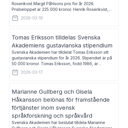
Rosenkvist Margit Påhlsons pris för år 2026.
Prisbeloppet är 225 000 kronor. Henrik Rosenkvist,
född 1965, är professor i nordiska språk vid Göteborgs
2026-03-19
universitet. Han disputerade 2004 på avhan
Tomas Eriksson tilldelas Svenska
Akademiens gustavianska stipendium
Svenska Akademien har tilldelat Tomas Eriksson sitt
gustavianska stipendium för år 2026. Stipendiet är på
50 000 kronor. Tomas Eriksson, född 1986, är
projektledare inom marknadsföring och författare och
2026-03-17
utkom i fjol med boken Syndabocken.
Marianne Gullberg och Gisela
Håkansson belönas för framstående
förtjänster inom svensk
språkforskning och språkvård
Svenska Akademien har beslutat tilldela Marianne