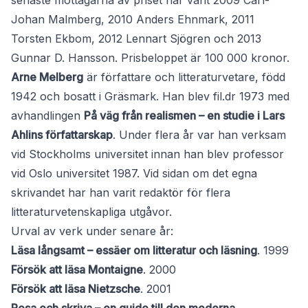
senaste mottagarna av priset har varit 2009 Carl-
Johan Malmberg, 2010 Anders Ehnmark, 2011
Torsten Ekbom, 2012 Lennart Sjögren och 2013
Gunnar D. Hansson. Prisbeloppet är 100 000 kronor.
Arne Melberg
är författare och litteraturvetare, född
1942 och bosatt i Gräsmark. Han blev fil.dr 1973 med
avhandlingen
På väg från realismen – en studie i Lars
Ahlins författarskap
. Under flera år var han verksam
vid Stockholms universitet innan han blev professor
vid Oslo universitet 1987. Vid sidan om det egna
skrivandet har han varit redaktör för flera
litteraturvetenskapliga utgåvor.
Urval av verk under senare år:
Läsa långsamt – essäer om litteratur och läsning
. 1999
Försök att läsa Montaigne
. 2000
Försök att läsa Nietzsche
. 2001