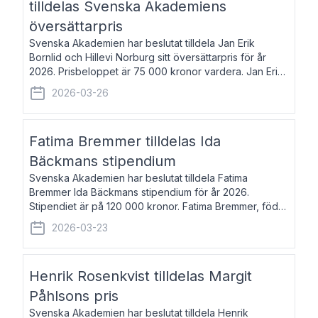
tilldelas Svenska Akademiens
översättarpris
Svenska Akademien har beslutat tilldela Jan Erik
Bornlid och Hillevi Norburg sitt översättarpris för år
2026. Prisbeloppet är 75 000 kronor vardera. Jan Erik
Bornlid, född 1947, är översättare från tyska. Han är
2026-03-26
främst känd för sina översät
Fatima Bremmer tilldelas Ida
Bäckmans stipendium
Svenska Akademien har beslutat tilldela Fatima
Bremmer Ida Bäckmans stipendium för år 2026.
Stipendiet är på 120 000 kronor. Fatima Bremmer, född
1977, är journalist och författare. Hon utkom i fjol med
2026-03-23
boken Ligan. Klarakvarterens blodsyst
Henrik Rosenkvist tilldelas Margit
Påhlsons pris
Svenska Akademien har beslutat tilldela Henrik