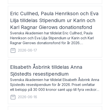
Eric Cullhed, Paula Henrikson och Eva
Lilja tilldelas Stipendium ur Karin och
Karl Ragnar Gierows donationsfond
Svenska Akademien har tilldelat Eric Cullhed, Paula
Henrikson och Eva Lilja Stipendium ur Karin och Karl
Ragnar Gierows donationsfond för år 2026.
Stipendiebeloppet är på 70 000 kronor vardera. Eric
2026-06-17
Cullhed, född 1985, är professor i grekis
Elisabeth Åsbrink tilldelas Anna
Sjöstedts resestipendium
Svenska Akademien har tilldelat Elisabeth Åsbrink Anna
Sjöstedts resestipendium för år 2026. Priset omfattar
ett belopp på 30 000 kronor samt upp till fyra veckors
fri vistelse i Akademiens lägenhet i Berlin. Elisabeth
2026-06-16
Åsbrink, född 1965 oc