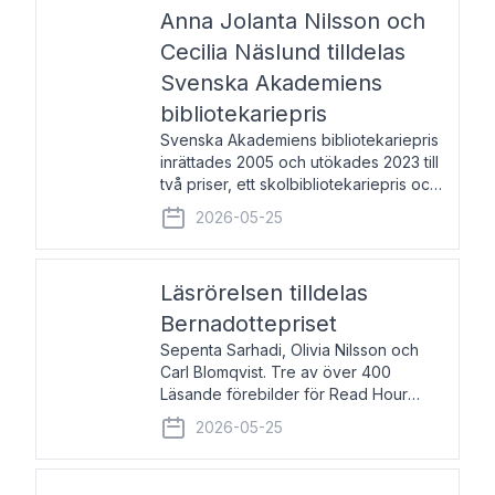
pristagarna äger rum under
Anna Jolanta Nilsson och
Cecilia Näslund tilldelas
Svenska Akademiens
bibliotekariepris
Svenska Akademiens bibliotekariepris
inrättades 2005 och utökades 2023 till
två priser, ett skolbibliotekariepris och
ett folkbibliotekariepris. Priserna skall
2026-05-25
tilldelas bibliotekarier vid svenska folk-
och skolbibliotek som gjort värdefull
Läsrörelsen tilldelas
Bernadottepriset
Sepenta Sarhadi, Olivia Nilsson och
Carl Blomqvist. Tre av över 400
Läsande förebilder för Read Hour
Sverige. Foto: Michael Wall. Den ideella
2026-05-25
föreningen Läsrörelsen tilldelas
Bernadottepriset 2026 för att den
under ett kvarts sekel gjort re