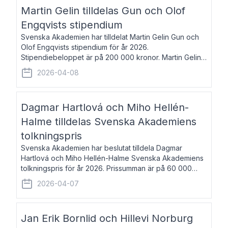
talar om språk och poesi – o
Martin Gelin tilldelas Gun och Olof
Engqvists stipendium
Svenska Akademien har tilldelat Martin Gelin Gun och
Olof Engqvists stipendium för år 2026.
Stipendiebeloppet är på 200 000 kronor. Martin Gelin,
född 1978, är journalist och författare. Han lever
2026-04-08
numera i Paris men var under många år bosat
Dagmar Hartlová och Miho Hellén-
Halme tilldelas Svenska Akademiens
tolkningspris
Svenska Akademien har beslutat tilldela Dagmar
Hartlová och Miho Hellén-Halme Svenska Akademiens
tolkningspris för år 2026. Prissumman är på 60 000
kronor var. Dagmar Hartlová, född 1951, översätter
2026-04-07
huvudsakligen från svenska till tjeckiska
Jan Erik Bornlid och Hillevi Norburg