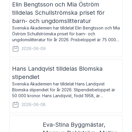
Elin Bengtsson och Mia Öström
tilldelas Schullströmska priset för
barn- och ungdomslitteratur
Svenska Akademien har tilldelat Elin Bengtsson och Mia
Öström Schullströmska priset för barn- och
ungdomslitteratur för år 2026. Prisbeloppet är 75 000
kronor vardera. Elin Bengtsson, född 1987, är författare
2026-06-09
och forskare i genusvetenskap.
Hans Landqvist tilldelas Blomska
stipendiet
Svenska Akademien har tilldelat Hans Landqvist
Blomska stipendiet för år 2026. Stipendiebeloppet är
50 000 kronor. Hans Landqvist, född 1958, är
professor i svenska vid Göteborgs universitet. Han
2026-06-08
disputerade år 2000 på avhandlingen Författn
Eva-Stina Byggmästar,