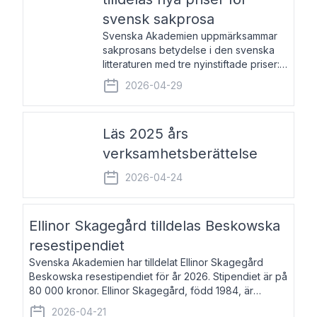
svensk sakprosa
Svenska Akademien uppmärksammar
sakprosans betydelse i den svenska
litteraturen med tre nyinstiftade priser:
Svenska Akademiens pris till
2026-04-29
framstående författare av svensk
sakprosa som i år går till Magnus
Västerbro, Svenska Akademiens pris
Läs 2025 års
verksamhetsberättelse
2026-04-24
Ellinor Skagegård tilldelas Beskowska
resestipendiet
Svenska Akademien har tilldelat Ellinor Skagegård
Beskowska resestipendiet för år 2026. Stipendiet är på
80 000 kronor. Ellinor Skagegård, född 1984, är
författare, journalist och musiker. Hon skriver
2026-04-21