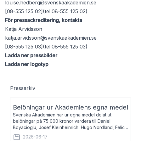
louise.hedberg@svenskaakademien.se
[08-555 125 02](tel:08-555 125 02)
För pressackreditering, kontakta
Katja Arvidsson
katja.arvidsson@svenskaakademien.se
[08-555 125 03](tel:08-555 125 03)
Ladda ner pressbilder
Ladda ner logotyp
Pressarkiv
Belöningar ur Akademiens egna medel
Svenska Akademien har ur egna medel delat ut
belöningar på 75 000 kronor vardera till Daniel
Boyacioglu, Josef Kleinheinrich, Hugo Nordland, Felicia
Stenroth och Svante Strandberg. Daniel Boyacioglu,
2026-06-17
född 1981, är poet och scenartist. Josef