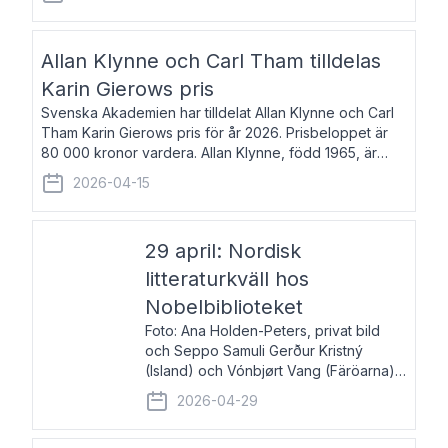
återkommande för Svenska Dagbladet, Ups
Allan Klynne och Carl Tham tilldelas
Karin Gierows pris
Svenska Akademien har tilldelat Allan Klynne och Carl
Tham Karin Gierows pris för år 2026. Prisbeloppet är
80 000 kronor vardera. Allan Klynne, född 1965, är
arkeolog, författare, översättare och fil.dr i antikens
2026-04-15
kultur och samhällsliv. Ut
29 april: Nordisk
litteraturkväll hos
Nobelbiblioteket
Foto: Ana Holden-Peters, privat bild
och Seppo Samuli Gerður Kristný
(Island) och Vónbjørt Vang (Färöarna)
läser ur sina verk och samtalar med
2026-04-29
John Swedenmark. De läser upp på
färöiska, isländska och svenska och