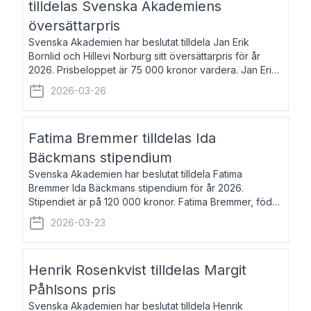
tilldelas Svenska Akademiens
översättarpris
Svenska Akademien har beslutat tilldela Jan Erik
Bornlid och Hillevi Norburg sitt översättarpris för år
2026. Prisbeloppet är 75 000 kronor vardera. Jan Erik
Bornlid, född 1947, är översättare från tyska. Han är
2026-03-26
främst känd för sina översät
Fatima Bremmer tilldelas Ida
Bäckmans stipendium
Svenska Akademien har beslutat tilldela Fatima
Bremmer Ida Bäckmans stipendium för år 2026.
Stipendiet är på 120 000 kronor. Fatima Bremmer, född
1977, är journalist och författare. Hon utkom i fjol med
2026-03-23
boken Ligan. Klarakvarterens blodsyst
Henrik Rosenkvist tilldelas Margit
Påhlsons pris
Svenska Akademien har beslutat tilldela Henrik