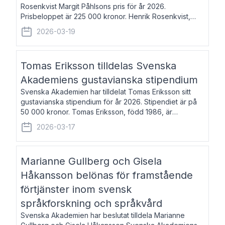
Rosenkvist Margit Påhlsons pris för år 2026.
Prisbeloppet är 225 000 kronor. Henrik Rosenkvist,
född 1965, är professor i nordiska språk vid Göteborgs
2026-03-19
universitet. Han disputerade 2004 på avhan
Tomas Eriksson tilldelas Svenska
Akademiens gustavianska stipendium
Svenska Akademien har tilldelat Tomas Eriksson sitt
gustavianska stipendium för år 2026. Stipendiet är på
50 000 kronor. Tomas Eriksson, född 1986, är
projektledare inom marknadsföring och författare och
2026-03-17
utkom i fjol med boken Syndabocken.
Marianne Gullberg och Gisela
Håkansson belönas för framstående
förtjänster inom svensk
språkforskning och språkvård
Svenska Akademien har beslutat tilldela Marianne