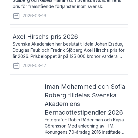
Gullberg och Gisela Håkansson Svenska Akademiens
pris för framstående förtjänster inom svensk
språkforskning och språkvård till minne av Carl Gabriel
2026-03-16
och Karin Forsberg för år 2026. Prissumma
Axel Hirschs pris 2026
Svenska Akademien har beslutat tilldela Johan Erséus,
Douglas Feuk och Fredrik Sjöberg Axel Hirschs pris för
år 2026. Prisbeloppet är på 125 000 kronor vardera.
Johan Erséus, född 1959, är fackboksförfattare och
2026-03-12
journalist med mångårigt för
Iman Mohammed och Sofia
Roberg tilldelas Svenska
Akademiens
Bernadottestipendier 2026
Fotografer: Robin Rådenman och Kajsa
Göransson Med anledning av H.M.
Konungens 70-årsdag 2016 instiftade