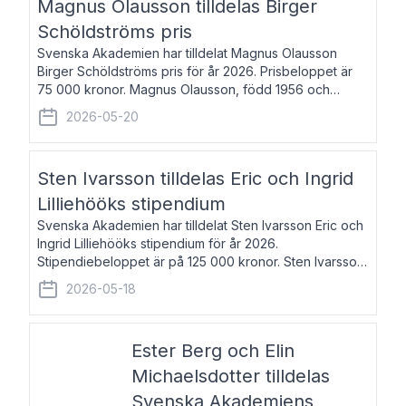
Magnus Olausson tilldelas Birger
Schöldströms pris
Svenska Akademien har tilldelat Magnus Olausson
Birger Schöldströms pris för år 2026. Prisbeloppet är
75 000 kronor. Magnus Olausson, född 1956 och
bosatt i Stockholm, är konstvetare, museiman och
2026-05-20
hovman. Han disputerade 1993 vid Uppsala un
Sten Ivarsson tilldelas Eric och Ingrid
Lilliehööks stipendium
Svenska Akademien har tilldelat Sten Ivarsson Eric och
Ingrid Lilliehööks stipendium för år 2026.
Stipendiebeloppet är på 125 000 kronor. Sten Ivarsson,
född 1979, är mediateksamordnare vid
2026-05-18
Söderslättsgymnasiet i Trelleborg. Här har han på
Ester Berg och Elin
Michaelsdotter tilldelas
Svenska Akademiens