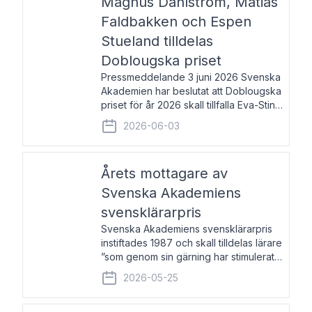
Magnus Dahlström, Matias
Faldbakken och Espen
Stueland tilldelas
Doblougska priset
Pressmeddelande 3 juni 2026 Svenska
Akademien har beslutat att Doblougska
priset för år 2026 skall tillfalla Eva-Stina
Byggmästar, Magnus Dahlström, Matias
2026-06-03
Faldbakken samt Espen Stueland.
Prisbeloppet är 200 000 svenska
kronor per mottagare
Årets mottagare av
Svenska Akademiens
svensklärarpris
Svenska Akademiens svensklärarpris
instiftades 1987 och skall tilldelas lärare
”som genom sin gärning har stimulerat
intresset hos unga människor för
2026-05-25
svenska språket och litteraturen”.
Prisutdelning och samtal med