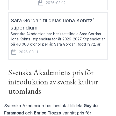
fem av de kungliga akademierna det så
2026-03-12
kallade Bernadotteprogrammet med
syfte att genom stipendier erbjuda stöd
och fortbildning till fo
Sara Gordan tilldelas Ilona Kohrtz’
stipendium
Svenska Akademien har beslutat tilldela Sara Gordan
Ilona Kohrtz’ stipendium för år 2026–2027. Stipendiet är
på 40 000 kronor per år. Sara Gordan, född 1972, är
författare och översättare. Hon debuterade 2006 med
2026-03-11
det prosalyriska verket En
Svenska Akademiens pris för
introduktion av svensk kultur
utomlands
Svenska Akademien har beslutat tilldela
Guy de
Faramond
och
Enrico Tiozzo
var sitt pris för