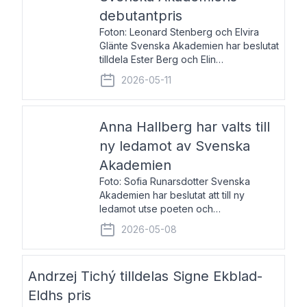
debutantpris
Foton: Leonard Stenberg och Elvira
Glänte Svenska Akademien har beslutat
tilldela Ester Berg och Elin
Michaelsdotter Svenska Akademiens
2026-05-11
debutantpris för år 2026. Priset är
nyinstiftat och syftar till att lyfta fram
intressanta och löftesrik
Anna Hallberg har valts till
ny ledamot av Svenska
Akademien
Foto: Sofia Runarsdotter Svenska
Akademien har beslutat att till ny
ledamot utse poeten och
litteraturkritikern Anna Hallberg. Hon
2026-05-08
efterträder poeten Tua Forsström på
stol 18 och kommer att ta sitt inträde vid
Akademiens högtidssammankomst
Andrzej Tichý tilldelas Signe Ekblad-
Eldhs pris