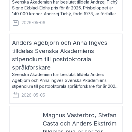
Svenska Akademien har beslutat tilldela Andrzej Tichý
Signe Ekblad-Eldhs pris för år 2026. Prisbeloppet är
140 000 kronor. Andrzej Tichý, född 1978, är författare
och kulturskribent. Han debuterade 2005 med den
2026-05-06
lovordade romanen Sex liter l
Anders Agebjörn och Anna Ingves
tilldelas Svenska Akademiens
stipendium till postdoktorala
språkforskare
Svenska Akademien har beslutat tilldela Anders
Agebjörn och Anna Ingves Svenska Akademiens
stipendium till postdoktorala språkforskare för år 2026.
Stipendiebeloppet är 75 000 kronor per mottagare.
2026-05-05
Anders Agebjörn, född 1984, är universitet
Magnus Västerbro, Stefan
Casta och Anders Ekström
tilldelas nya priser för