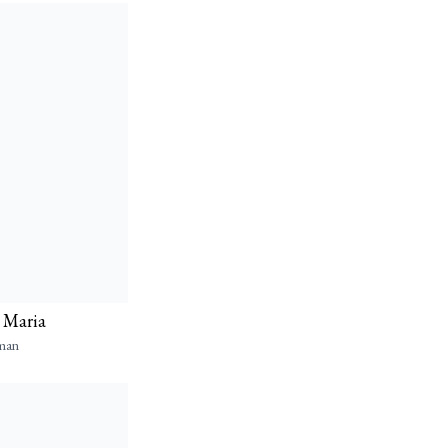
l Maria
man