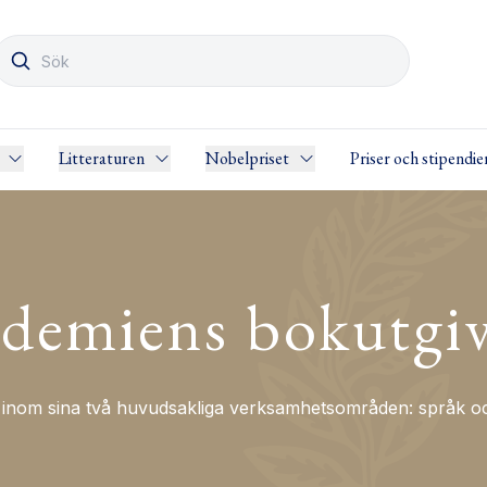
Litteraturen
Nobelpriset
Priser och stipendie
demiens bokutgi
nom sina två huvudsakliga verksamhetsområden: språk och 