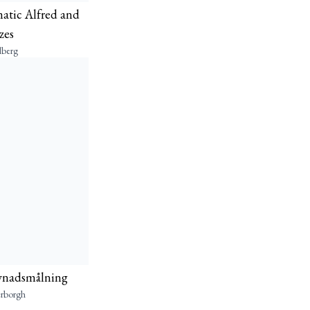
tic Alfred and
zes
lberg
evnadsmålning
erborgh