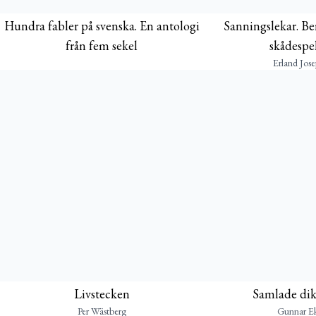
Hundra fabler på svenska. En antologi
Sanningslekar. Ber
från fem sekel
skådespel
Erland Jos
Livstecken
Samlade dik
Per Wästberg
Gunnar Ek