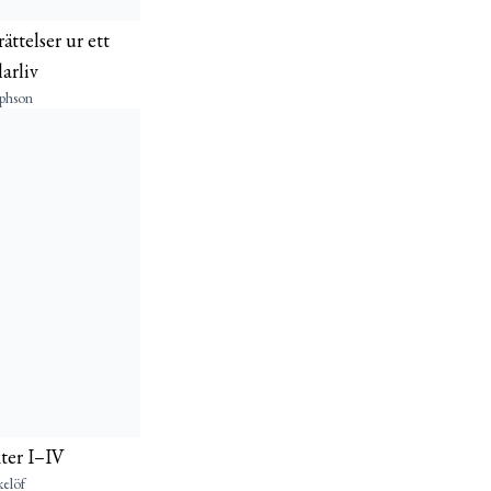
ättelser ur ett
arliv
ephson
ter I–IV
elöf