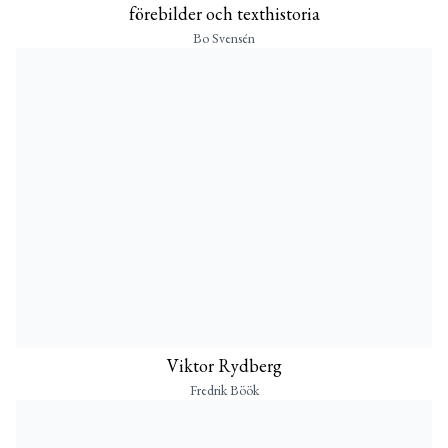
förebilder och texthistoria
Bo Svensén
Viktor Rydberg
Fredrik Böök