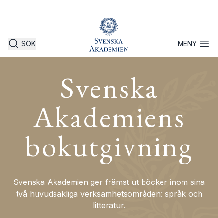
SÖK
MENY
Öppna 
Svenska
Akademiens
bokutgivning
Svenska Akademien ger främst ut böcker inom sina
två huvudsakliga verksamhetsområden: språk och
litteratur.