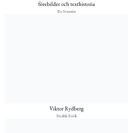
förebilder och texthistoria
Bo Svensén
Viktor Rydberg
Fredrik Böök