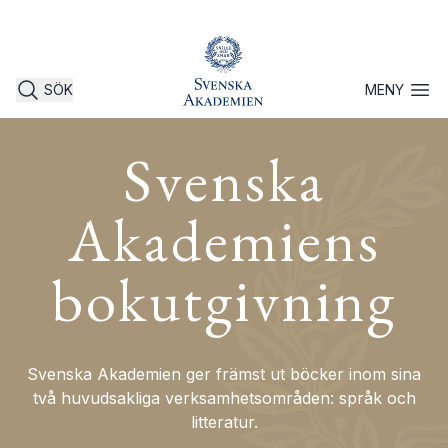
SÖK
MENY
Öppna 
Svenska
Akademiens
bokutgivning
Svenska Akademien ger främst ut böcker inom sina
två huvudsakliga verksamhetsområden: språk och
litteratur.