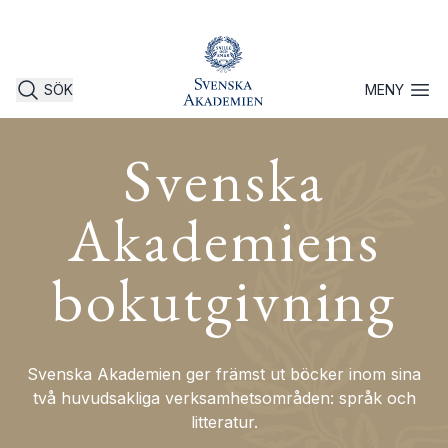
SÖK
MENY
Öppna 
Svenska
Akademiens
bokutgivning
Svenska Akademien ger främst ut böcker inom sina
två huvudsakliga verksamhetsområden: språk och
litteratur.