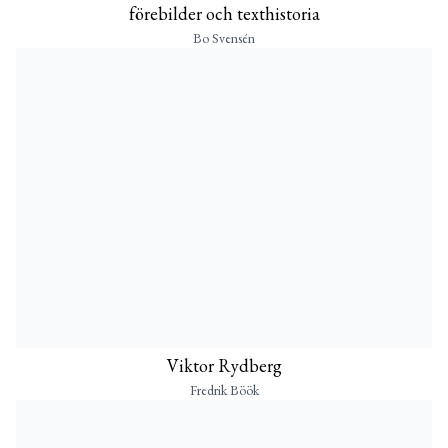
förebilder och texthistoria
Bo Svensén
Viktor Rydberg
Fredrik Böök