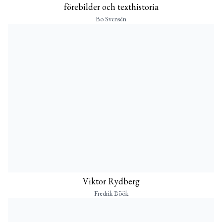
förebilder och texthistoria
Bo Svensén
Viktor Rydberg
Fredrik Böök