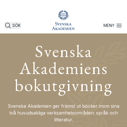
SÖK
MENY
Öppna 
Svenska
Akademiens
bokutgivning
Svenska Akademien ger främst ut böcker inom sina
två huvudsakliga verksamhetsområden: språk och
litteratur.