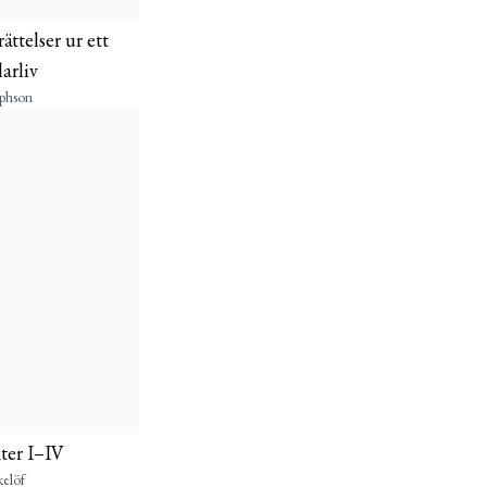
ättelser ur ett
arliv
ephson
ter I–IV
elöf