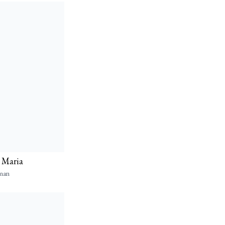
l Maria
man