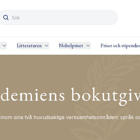
Litteraturen
Nobelpriset
Priser och stipendie
demiens bokutgi
nom sina två huvudsakliga verksamhetsområden: språk och 