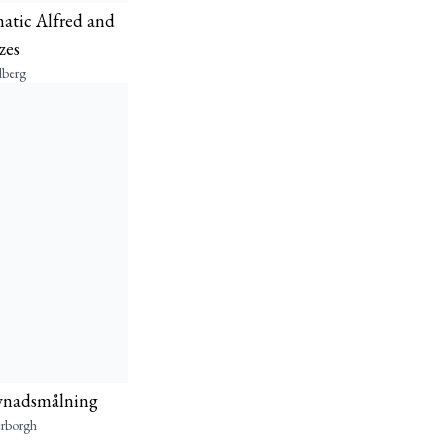
tic Alfred and
zes
lberg
evnadsmålning
erborgh