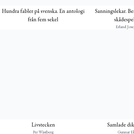
Hundra fabler på svenska. En antologi
Sanningslekar. Ber
från fem sekel
skådespel
Erland Jos
Livstecken
Samlade dik
Per Wästberg
Gunnar Ek